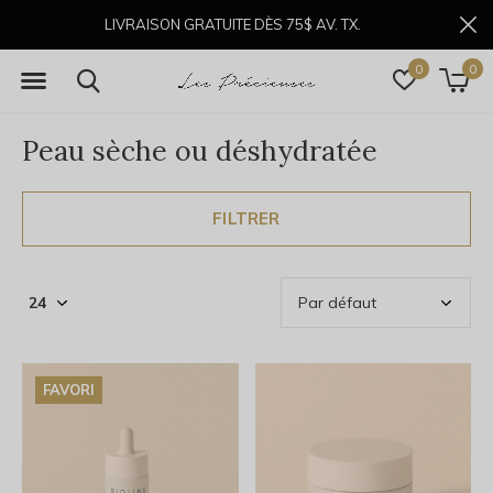
LIVRAISON GRATUITE DÈS 75$ AV. TX.
0
0
Peau sèche ou déshydratée
FILTRER
FAVORI