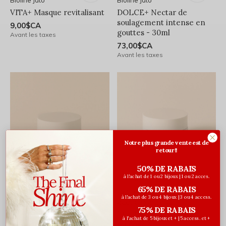
Bioline Jatò
Bioline Jatò
VITA+ Masque revitalisant
DOLCE+ Nectar de
soulagement intense en
9,00$CA
gouttes - 30ml
Avant les taxes
73,00$CA
Avant les taxes
Notre plus grande vente est de
retour!!
50% DE RABAIS
à l'achat de 1 ou 2 bijoux | 1 ou 2 acces.
Bioline Jatò
Bioline Jatò
65% DE RABAIS
DOLCE+ Crème
DOLCE+ Crème
à l'achat de 3 ou 4 bijoux | 3 ou 4 access.
adoucissante &
adoucissante &
75% DE RABAIS
hydratante- 50ml
nourrissante - 50ml
à l'achat de 5 bijoux et + | 5 access. et +
95,00$CA
98,00$CA