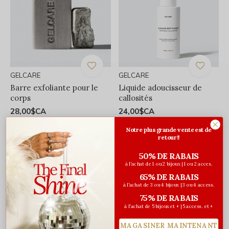
GELCARE
GELCARE
Barre exfoliante pour le
Liquide adoucisseur de
corps
callosités
28,00$CA
24,00$CA
Avant les taxes
Avant les taxes
Notre plus grande vente est de
retour!!
50% DE RABAIS
à l'achat de 1 ou 2 bijoux | 1 ou 2 acces.
65% DE RABAIS
à l'achat de 3 ou 4 bijoux | 3 ou 4 access.
75% DE RABAIS
à l'achat de 5 bijoux et + | 5 access. et +
MAGASINER MAINTENANT