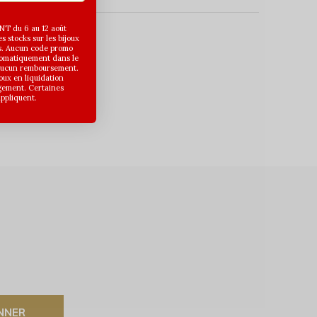
T du 6 au 12 août
 stocks sur les bijoux
s. Aucun code promo
uits
utomatiquement dans le
 aucun remboursement.
joux en liquidation
gement. Certaines
appliquent.
NNER