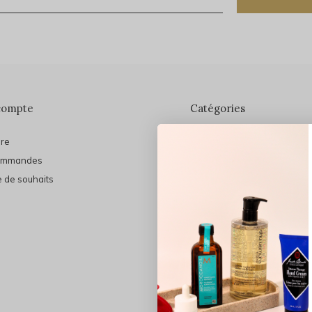
compte
Catégories
ire
En vedette
ommandes
THE FINAL SHINE
e de souhaits
Marques
Cheveux
Soins du visage
Maquillage
Bain et Corps
Bijoux