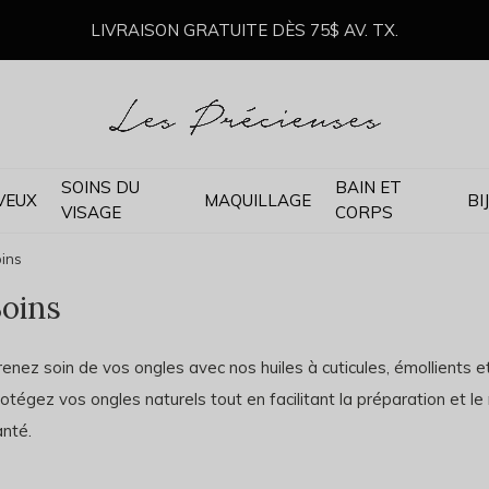
LIVRAISON GRATUITE DÈS 75$ AV. TX.
SOINS DU
BAIN ET
VEUX
MAQUILLAGE
BI
VISAGE
CORPS
ins
oins
enez soin de vos ongles avec nos huiles à cuticules, émollients et
otégez vos ongles naturels tout en facilitant la préparation et le
anté.