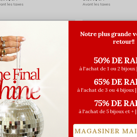
ant les taxes
Avant les taxes
Notre plus grande v
retour!!
50% DE RA
à l'achat de 1 ou 2 bijoux 
65% DE RA
à l'achat de 3 ou 4 bijoux 
75% DE RA
ELCARE
GELCARE
à l'achat de 5 bijoux et + 
ile à cuticules
Ensemble Post-Manucu
2,00$CA
42,00$CA
MAGASINER MA
ant les taxes
Avant les taxes