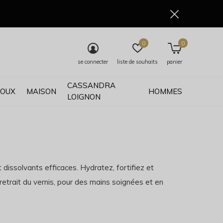
0
0
se connecter
liste de souhaits
panier
CASSANDRA
JOUX
MAISON
HOMMES
LOIGNON
 dissolvants efficaces. Hydratez, fortifiez et
 retrait du vernis, pour des mains soignées et en