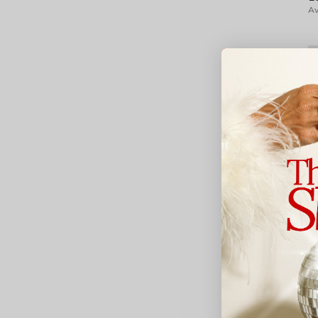
Av
G
Hu
2
Av