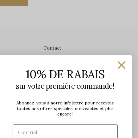
Contact
Les Précieuses
10% DE RABAIS
1650 avenue Jules-Verne, Local 103
G2G 2R1, Québec, Canada
sur votre première commande!
Heures d'ouverture en boutique
Lundi: 9h - 17h
Abonnez-vous à notre infolettre pour recevoir
toutes nos offres spéciales, nouveautés et plus
Mardi: 9h - 17h
encore!
Mercredi: 9h - 18h
Jeudi: 9h - 21h
Vendredi: 9h - 21h