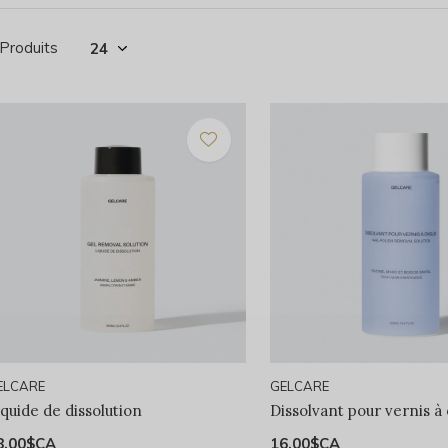
 Produits
ELCARE
GELCARE
iquide de dissolution
Dissolvant pour vernis à
8,00$CA
16,00$CA