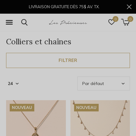
LIVRAISON GRATUITE DÈS 75$ AV. TX.
0
0
Colliers et chaînes
FILTRER
NOUVEAU
NOUVEAU