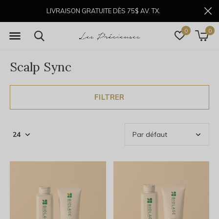
LIVRAISON GRATUITE DÈS 75$ AV. TX.
0
0
Scalp Sync
FILTRER