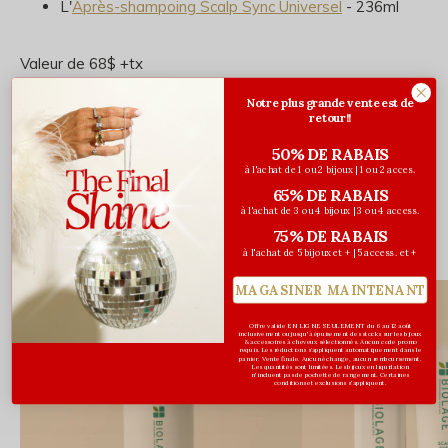
L'
Après-shampoing Scalp Sync Universel
- 236ml
Valeur de 68$ +tx
Notre plus grande vente est de
retour!!
Évaluations
50% DE RABAIS
à l'achat de 1 ou 2 bijoux | 1 ou 2 acces.
0
/ 5
65% DE RABAIS
à l'achat de 3 ou 4 bijoux | 3 ou 4 access.
75% DE RABAIS
Vous pourriez aussi aimer...
à l'achat de 5 bijoux et + | 5 access. et +
MAGASINER MAINTENANT
2 FORMATS
Offre valide EN LIGNE SEULEMENT du 6 au 12 août
inclusivement ou jusqu'à épuisement des stocks sur les bijoux
& accessoires à cheveux sélectionnés. Aucun code promo
requis. Les réductions s’appliquent automatiquement dans le
panier. Vente finale. Aucun échange, aucun remboursement.
Les quantités sont limitées. Les bijoux en liquidation
n'incluent pas de pochette de rangement. Certaines
conditions et exclusions s'appliquent.