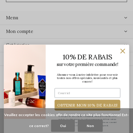
Menu
Mon compte
Catégories
10% DE RABAIS
Contact
sur votre première commande!
Abonnez-vous à notre infolettre pour recevoir
ÉCRIVEZ-NOUS
toutes nos offres spéciales, nouveautés et plus
encore!
OBTENIR MON 10% DE RABAIS
Veuillez accepter les cookies afin de rendre ce site plus fonctionnel Est-
*J'accepte de recevoir des communications par courriel de la
part de Les Précieuses. Le code promo pour le 10% de rabais
vous sera transmis par courriel une fois votre adresse courriel
ce correct?
Oui
Non
confirmée. Certaines exclusions s'appliquent.