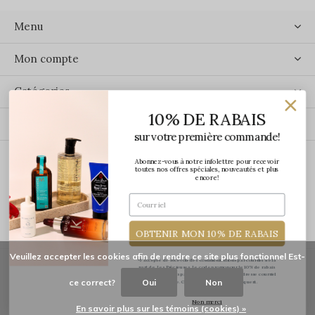
Menu
Mon compte
Catégories
10% DE RABAIS
Contact
sur votre première commande!
Abonnez-vous à notre infolettre pour recevoir
ÉCRIVEZ-NOUS
toutes nos offres spéciales, nouveautés et plus
encore!
OBTENIR MON 10% DE RABAIS
Veuillez accepter les cookies afin de rendre ce site plus fonctionnel Est-
*J'accepte de recevoir des communications par courriel de la
part de Les Précieuses. Le code promo pour le 10% de rabais
vous sera transmis par courriel une fois votre adresse courriel
ce correct?
Oui
Non
confirmée. Certaines exclusions s'appliquent.
© Copyright
2026
-
Les Précieuses
Non merci
En savoir plus sur les témoins (cookies) »