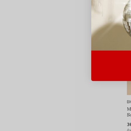
B
M
S
3
Av