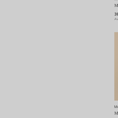
M
3
Av
Mo
M