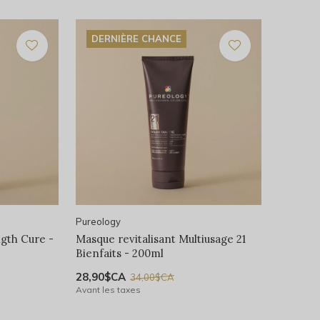
DERNIÈRE CHANCE
Pureology
gth Cure -
Masque revitalisant Multiusage 21
Bienfaits - 200ml
28,90$CA
34,00$CA
Avant les taxes