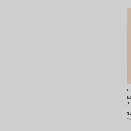
S
M
2
1
Av