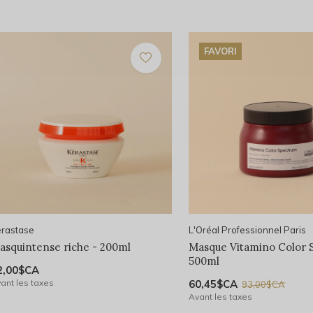
FAVORI
rastase
L'Oréal Professionnel Paris
asquintense riche - 200ml
Masque Vitamino Color 
500ml
2,00$CA
ant les taxes
60,45$CA
93,00$CA
Avant les taxes