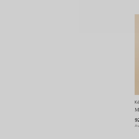
Ké
M
9
Av