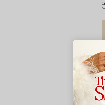
1
Av
Pu
M
5
Av