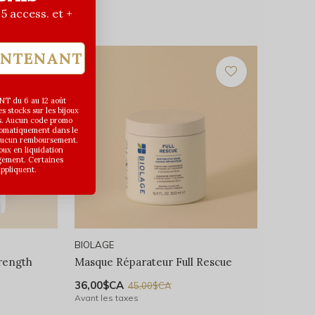
| 5 access. et +
INTENANT
T du 6 au 12 août
 stocks sur les bijoux
s. Aucun code promo
utomatiquement dans le
 aucun remboursement.
joux en liquidation
gement. Certaines
appliquent.
BIOLAGE
rength
Masque Réparateur Full Rescue
36,00$CA
45,00$CA
Avant les taxes