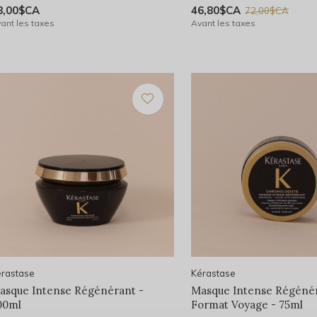
8,00$CA
46,80$CA
72,00$CA
ant les taxes
Avant les taxes
rastase
Kérastase
asque Intense Régénérant -
Masque Intense Régéné
00ml
Format Voyage - 75ml