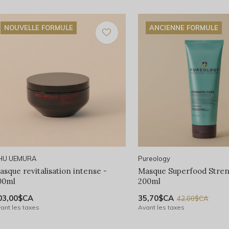
NOUVELLE FORMULE
ANCIENNE FORMULE
HU UEMURA
Pureology
asque revitalisation intense -
Masque Superfood Stren
00ml
200ml
03,00$CA
35,70$CA
42,00$CA
ant les taxes
Avant les taxes