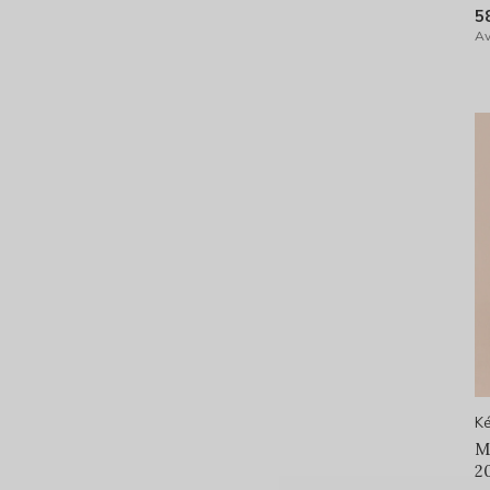
5
Av
Ké
M
2