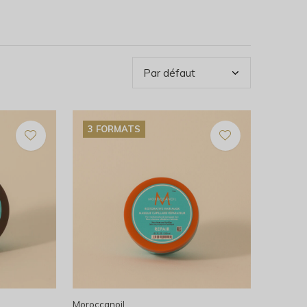
3 FORMATS
Moroccanoil