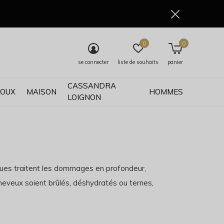
0
0
se connecter
liste de souhaits
panier
CASSANDRA
JOUX
MAISON
HOMMES
LOIGNON
ques traitent les dommages en profondeur,
 cheveux soient brûlés, déshydratés ou ternes,