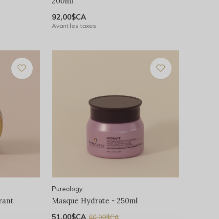
200ml
92,00$CA
Avant les taxes
Pureology
rant
Masque Hydrate - 250ml
51,00$CA
60,00$CA