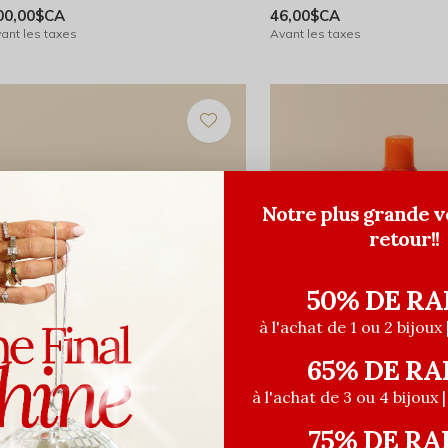
00,00$CA
46,00$CA
ant les taxes
Avant les taxes
Notre plus grande v
retour!!
50% DE RA
à l'achat de 1 ou 2 bijoux 
65% DE RA
reology
Amika
asque Strength Cure - 250ml
Masque nourrissant pou
à l'achat de 3 ou 4 bijoux 
secs Soulstruck
1,00$CA
60,00$CA
75% DE RA
ant les taxes
44,00$CA