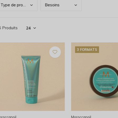
Type
de produits
Beso
ins
6 Produits
3 FORMATS
roccanoil
Moroccanoil