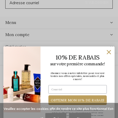
S'ABONNER
Menu
Mon compte
Catégories
10% DE RABAIS
Contact
sur votre première commande!
Abonnez-vous à notre infolettre pour recevoir
ÉCRIVEZ-NOUS
toutes nos offres spéciales, nouveautés et plus
encore!
OBTENIR MON 10% DE RABAIS
Veuillez accepter les cookies afin de rendre ce site plus fonctionnel Est-
*J'accepte de recevoir des communications par courriel de la
part de Les Précieuses. Le code promo pour le 10% de rabais
vous sera transmis par courriel une fois votre adresse courriel