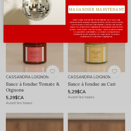
Avant les taxes
MAGASINER MAINTENANT
Offre valide EN LIGNE SEULEMENT du 6 au 12 août
inclusivement ou jusqu'à épuisement des stocks sur les bijoux
& accessoires à cheveux sélectionnés. Aucun code promo
requis. Les réductions s’appliquent automatiquement dans le
panier. Vente finale. Aucun échange, aucun remboursement.
Les quantités sont limitées. Les bijoux en liquidation
n'incluent pas de pochette de rangement. Certaines
conditions et exclusions s'appliquent.
CASSANDRA LOIGNON
CASSANDRA LOIGNON
Sauce à fondue Tomate &
Sauce à fondue au Cari
Oignons
5,29$CA
5,29$CA
Avant les taxes
Avant les taxes