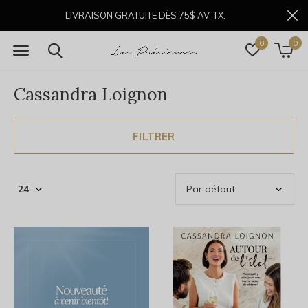
LIVRAISON GRATUITE DÈS 75$ AV. TX.
0
0
Cassandra Loignon
FILTRER