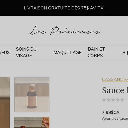
LIVRAISON GRATUITE DÈS 75$ AV. TX.
SOINS DU
BAIN ET
VEUX
MAQUILLAGE
BI
VISAGE
CORPS
CASSANDRA
Sauce 
(
7,99$CA
Avant les taxe