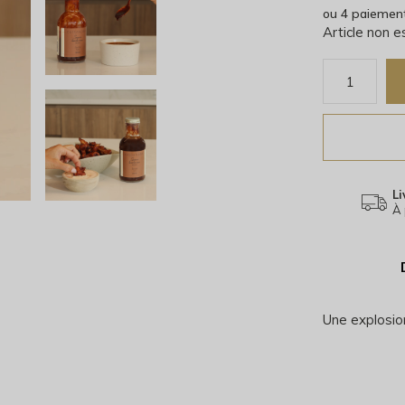
ou 4 paiemen
Article non 
Li
À 
Une explosio