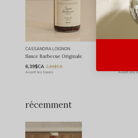
CASSANDRA LOIGNON
CASSAND
Sauce Barbecue Originale
Sauce Ba
6,39$CA
7,99$CA
7,99$CA
Avant les taxes
Avant les 
récemment