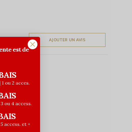
AJOUTER UN AVIS
ente est de
BAIS
| 1 ou 2 acces.
BAIS
| 3 ou 4 access.
BAIS
| 5 access. et +