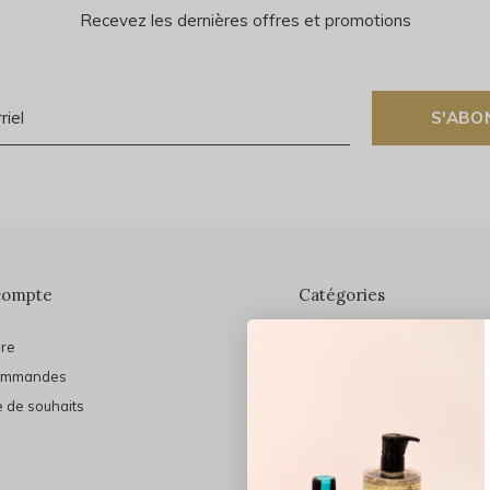
Recevez les dernières offres et promotions
S'ABO
compte
Catégories
ire
En vedette
ommandes
THE FINAL SHINE
e de souhaits
Marques
Cheveux
Soins du visage