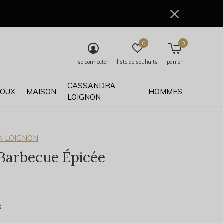
0
0
se connecter
liste de souhaits
panier
CASSANDRA
JOUX
MAISON
HOMMES
LOIGNON
 LOIGNON
Barbecue Épicée
0)
s