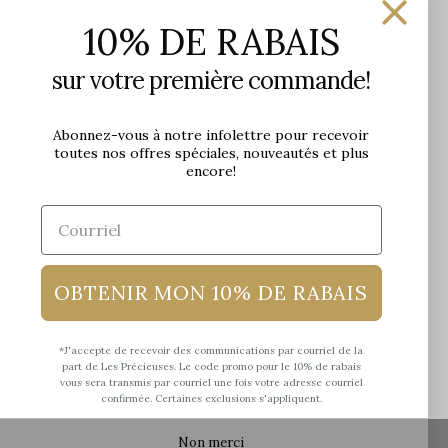
Les Précieuses
10% DE RABAIS
1650 avenue Jules-Verne, Local 103
G2G 2R1, Québec, Canada
sur votre première commande!
Heures d'ouverture en boutique
Lundi: 9h - 17h
Abonnez-vous à notre infolettre pour recevoir
toutes nos offres spéciales, nouveautés et plus
Mardi: 9h - 17h
encore!
Mercredi: 9h - 18h
Jeudi: 9h - 21h
Vendredi: 9h - 21h
Samedi: 9h à 17h
Dimanche: 10h à 17h
OBTENIR MON 10% DE RABAIS
*J'accepte de recevoir des communications par courriel de la
part de Les Précieuses. Le code promo pour le 10% de rabais
vous sera transmis par courriel une fois votre adresse courriel
confirmée. Certaines exclusions s'appliquent.
Non merci