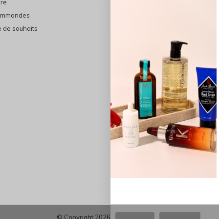
ire
En vedette
ommandes
THE FINAL SHINE
e de souhaits
Marques
Cheveux
Soins du visage
Maquillage
Bain et Corps
Bijoux
© Copyright
2026
-
Les Précieuses