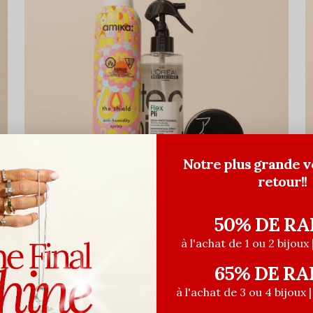
Notre plus grande v
retour!!
50% DE RA
Produits coiffants et de
finition
à l'achat de 1 ou 2 bijoux 
65% DE RA
à l'achat de 3 ou 4 bijoux 