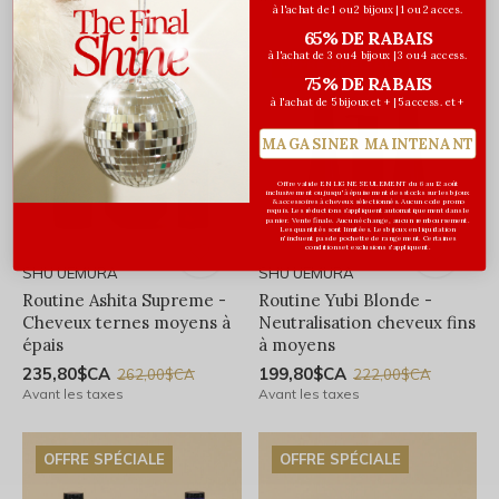
à l'achat de 1 ou 2 bijoux | 1 ou 2 acces.
65% DE RABAIS
à l'achat de 3 ou 4 bijoux | 3 ou 4 access.
NOUVELLE FORMULE
OFFRE SPÉCIALE
75% DE RABAIS
à l'achat de 5 bijoux et + | 5 access. et +
MAGASINER MAINTENANT
Offre valide EN LIGNE SEULEMENT du 6 au 12 août
inclusivement ou jusqu'à épuisement des stocks sur les bijoux
& accessoires à cheveux sélectionnés. Aucun code promo
requis. Les réductions s’appliquent automatiquement dans le
panier. Vente finale. Aucun échange, aucun remboursement.
Les quantités sont limitées. Les bijoux en liquidation
n'incluent pas de pochette de rangement. Certaines
conditions et exclusions s'appliquent.
SHU UEMURA
SHU UEMURA
Routine Ashita Supreme -
Routine Yubi Blonde -
Cheveux ternes moyens à
Neutralisation cheveux fins
épais
à moyens
235,80$CA
199,80$CA
262,00$CA
222,00$CA
Avant les taxes
Avant les taxes
OFFRE SPÉCIALE
OFFRE SPÉCIALE