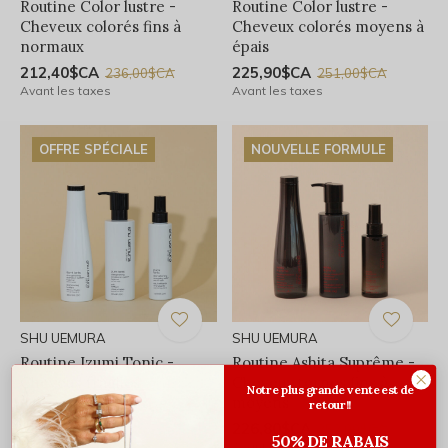
Routine Color lustre -
Routine Color lustre -
Cheveux colorés fins à
Cheveux colorés moyens à
normaux
épais
212,40$CA
225,90$CA
236,00$CA
251,00$CA
Avant les taxes
Avant les taxes
OFFRE SPÉCIALE
NOUVELLE FORMULE
SHU UEMURA
SHU UEMURA
Routine Izumi Tonic -
Routine Ashita Suprême -
Cheveux fragiles
Cheveux ternes fins à
Notre plus grande vente est de
moyens
retour!!
212,40$CA
236,00$CA
Avant les taxes
226,80$CA
252,00$CA
50% DE RABAIS
Avant les taxes