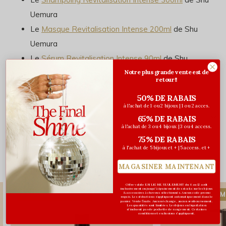
Uemura
Le
Masque Revitalisation Intense 200ml
de Shu
Uemura
Le
Sérum Revitalisation Intense 90ml
de Shu
Notre plus grande vente est de
Uemura
retour!!
50% DE RABAIS
à l'achat de 1 ou 2 bijoux | 1 ou 2 acces.
Évaluations
65% DE RABAIS
à l'achat de 3 ou 4 bijoux | 3 ou 4 access.
0
/ 5
75% DE RABAIS
à l'achat de 5 bijoux et + | 5 access. et +
MAGASINER MAINTENANT
Vous pourriez aussi aimer...
Offre valide EN LIGNE SEULEMENT du 6 au 12 août
inclusivement ou jusqu'à épuisement des stocks sur les bijoux
NOUVELLE FORMULE
NOUVELLE FORM
& accessoires à cheveux sélectionnés. Aucun code promo
requis. Les réductions s’appliquent automatiquement dans le
panier. Vente finale. Aucun échange, aucun remboursement.
Les quantités sont limitées. Les bijoux en liquidation
n'incluent pas de pochette de rangement. Certaines
conditions et exclusions s'appliquent.