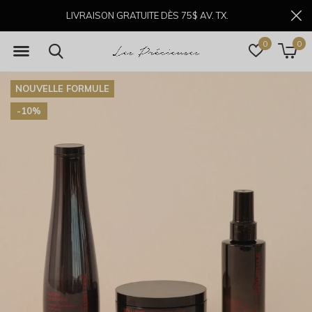
LIVRAISON GRATUITE DÈS 75$ AV. TX.
0
0
NOUVELLE FORMULE
-10%