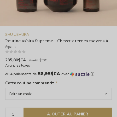
SHU UEMURA
Routine Ashita Supreme - Cheveux ternes moyens à
épais
(0)
235,80$CA
262,00$CA
Avant les taxes
58,95$CA
ou 4 paiements de
avec
ⓘ
Cette routine comprend::
*
AJOUTER AU PANIER