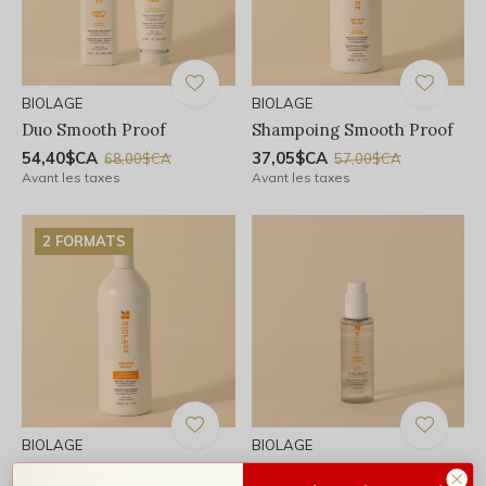
BIOLAGE
BIOLAGE
Duo Smooth Proof
Shampoing Smooth Proof
54,40$CA
37,05$CA
68,00$CA
57,00$CA
Avant les taxes
Avant les taxes
2 FORMATS
BIOLAGE
BIOLAGE
Après-Shampoing Smooth
Sérum sans rinçage