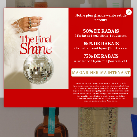
Notre plus grande vente est de
retour!!
50% DE RABAIS
à l'achat de 1 ou 2 bijoux | 1 ou 2 acces.
65% DE RABAIS
à l'achat de 3 ou 4 bijoux | 3 ou 4 access.
Pour tous les types de peaux
75% DE RABAIS
Soins du visage
à l'achat de 5 bijoux et + | 5 access. et +
MAGASINER MAINTENANT
MAGASINER
Offre valide EN LIGNE SEULEMENT du 6 au 12 août
inclusivement ou jusqu'à épuisement des stocks sur les bijoux
& accessoires à cheveux sélectionnés. Aucun code promo
requis. Les réductions s’appliquent automatiquement dans le
panier. Vente finale. Aucun échange, aucun remboursement.
Les quantités sont limitées. Les bijoux en liquidation
n'incluent pas de pochette de rangement. Certaines
conditions et exclusions s'appliquent.