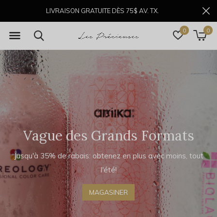
LIVRAISON GRATUITE DÈS 75$ AV. TX.
0
0
Masque & Patchs Éclat
Comme un filtre pour la peau, mais dans la vie réelle.
40% DE RABAIS