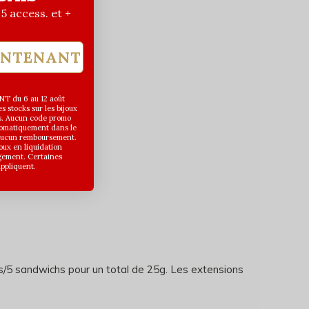
| 5 access. et +
INTENANT
T du 6 au 12 août
 stocks sur les bijoux
s. Aucun code promo
utomatiquement dans le
 aucun remboursement.
joux en liquidation
gement. Certaines
appliquent.
s/5 sandwichs pour un total de 25g. Les extensions