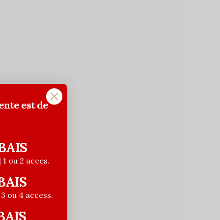
ente est de
BAIS
| 1 ou 2 acces.
BAIS
| 3 ou 4 access.
BAIS