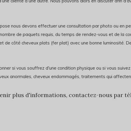
une cliente à une autre. Nous pouvons alors en discuter afin d'
 pose nous devons effectuer une consultation par photo ou en p
on nombre de paquets requis, du temps de rendez-vous et de la co
de côté cheveux plats (fer plat) avec une bonne luminosité. De c
nner si vous souffrez d'une condition physique ou si vous suivez 
 cheveux anormales, cheveux endommagés, traitements qui affecten
nir plus d'informations, contactez-nous par tél