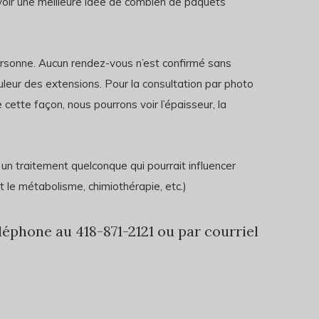
avoir une meilleure idée de combien de paquets
ersonne. Aucun rendez-vous n’est confirmé sans
uleur des extensions.
Pour la consultation par photo
ette façon, nous pourrons voir l’épaisseur, la
un traitement quelconque qui pourrait influencer
t le métabolisme, chimiothérapie, etc.)
éphone au 418-871-2121 ou par courriel