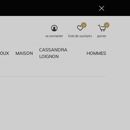
0
0
se connecter
liste de souhaits
panier
CASSANDRA
JOUX
MAISON
HOMMES
LOIGNON