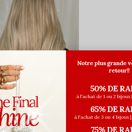
Notre plus grande v
retour!!
50% DE RA
à l'achat de 1 ou 2 bijoux 
65% DE RA
à l'achat de 3 ou 4 bijoux 
75% DE RA