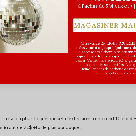
à l'achat de 5 bijoux et + 
MAGASINER MA
Offre valide EN LIGNE SEULEMEN
inclusivement ou jusqu'à épuisement des
& accessoires à cheveux sélectionné
requis. Les réductions s’appliquent a
panier. Vente finale. Aucun échange,
Les quantités sont limitées. Les bi
n'incluent pas de pochette de ran
conditions et exclusions s'
 et mise en plis. Chaque paquet d'extensions comprend 10 bande
s (ajout de 25$ +tx de plus par paquet).