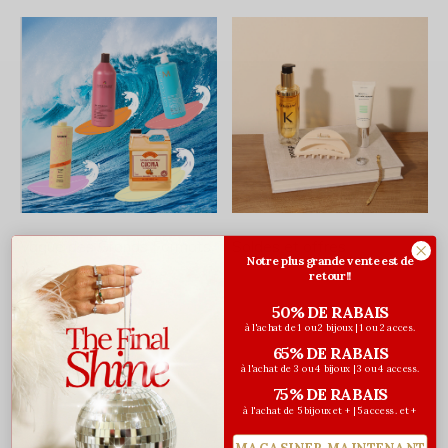
Vague des Grands Formats
Soldes et offres
Notre plus grande vente est de
retour!!
50% DE RABAIS
à l'achat de 1 ou 2 bijoux | 1 ou 2 acces.
65% DE RABAIS
à l'achat de 3 ou 4 bijoux | 3 ou 4 access.
75% DE RABAIS
à l'achat de 5 bijoux et + | 5 access. et +
MAGASINER MAINTENANT