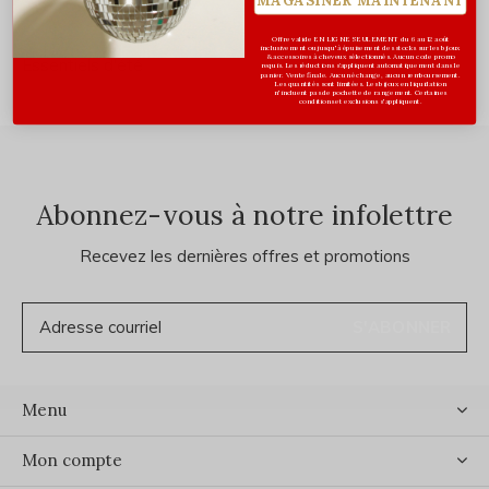
Offre valide EN LIGNE SEULEMENT du 6 au 12 août
inclusivement ou jusqu'à épuisement des stocks sur les bijoux
& accessoires à cheveux sélectionnés. Aucun code promo
Essentiels d'été
requis. Les réductions s’appliquent automatiquement dans le
panier. Vente finale. Aucun échange, aucun remboursement.
Les quantités sont limitées. Les bijoux en liquidation
n'incluent pas de pochette de rangement. Certaines
conditions et exclusions s'appliquent.
Abonnez-vous à notre infolettre
Recevez les dernières offres et promotions
S'ABONNER
Menu
Mon compte