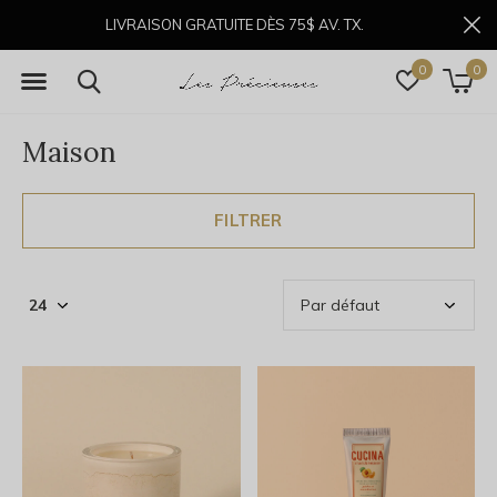
LIVRAISON GRATUITE DÈS 75$ AV. TX.
0
0
Maison
FILTRER