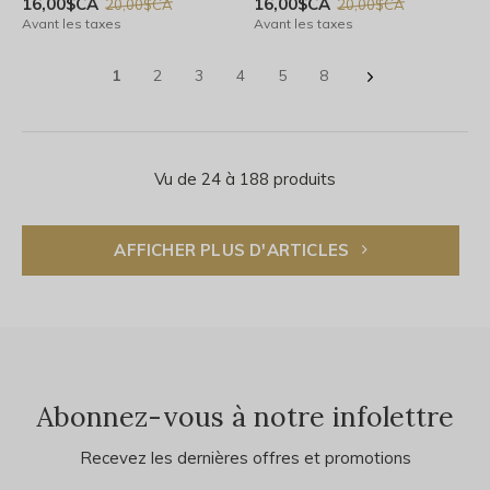
16,00$CA
16,00$CA
20,00$CA
20,00$CA
Avant les taxes
Avant les taxes
1
2
3
4
5
8
Vu de 24 à 188 produits
AFFICHER PLUS D'ARTICLES
Abonnez-vous à notre infolettre
Recevez les dernières offres et promotions