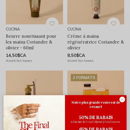
CUCINA
CUCINA
Beurre nourrissant pour
Crème à mains
les mains Coriandre &
régénératrice Coriandre &
olivier - 60ml
olivier
14,50$CA
8,50$CA
Avant les taxes
Avant les taxes
2 FORMATS
Notre plus grande vente est de
retour!!
50% DE RABAIS
à l'achat de 1 ou 2 bijoux | 1 ou 2 acces.
65% DE RABAIS