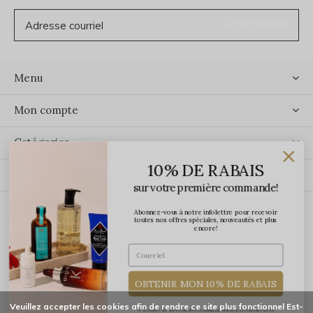
S'ABONNER
Menu
Mon compte
Catégories
10% DE RABAIS
Contact
sur votre première commande!
Abonnez-vous à notre infolettre pour recevoir
ÉCRIVEZ-NOUS
toutes nos offres spéciales, nouveautés et plus
encore!
OBTENIR MON 10% DE RABAIS
Veuillez accepter les cookies afin de rendre ce site plus fonctionnel Est-
*J'accepte de recevoir des communications par courriel de la