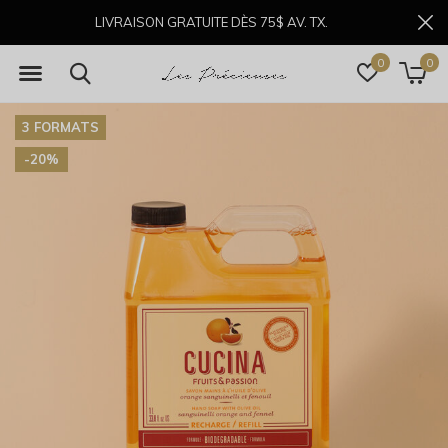
LIVRAISON GRATUITE DÈS 75$ AV. TX.
0
0
3 FORMATS
-20%