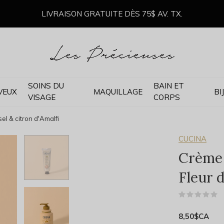
LIVRAISON GRATUITE DÈS 75$ AV. TX.
SOINS DU
BAIN ET
VEUX
MAQUILLAGE
BI
VISAGE
CORPS
el & citron d'Amalfi
CUCINA
Crème 
Fleur d
(
8,50$CA