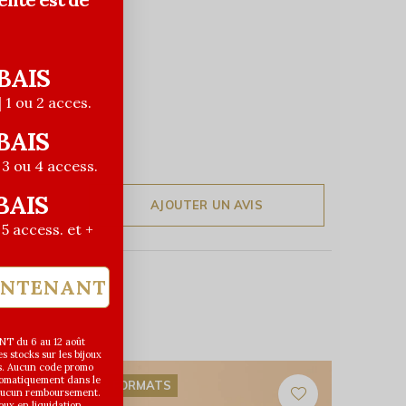
BAIS
| 1 ou 2 acces.
BAIS
| 3 ou 4 access.
BAIS
AJOUTER UN AVIS
| 5 access. et +
INTENANT
T du 6 au 12 août
 stocks sur les bijoux
s. Aucun code promo
utomatiquement dans le
2 FORMATS
 aucun remboursement.
joux en liquidation