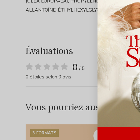
(OLEA EUROPAEA), PROPYLÈNE GLYCOL, PHÉNO
ALLANTOÏNE, ÉTHYLHEXYLGLYCÉRINE, EDTA DISO
Évaluations
0
/ 5
0 étoiles selon 0 avis
Vous pourriez aussi aimer...
3 FORMATS