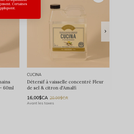
gement. Certaines
appliquent.
CUCINA
mains
Détersif à vaisselle concentré Fleur
 - 60ml
de sel & citron d'Amalfi
16,00$CA
20,00$CA
Avant les taxes