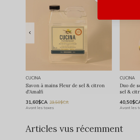
CUCINA
CUCINA
Savon à mains Fleur de sel & citron
Duo de s
d'Amalfi
sel & cit
31,60$CA
40,50$C
39,50$CA
Avant les taxes
Avant les 
Articles vus récemment