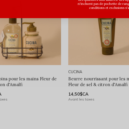
n'incluent pas de pochette de ran
conditions et exclusions s'
CUCINA
oins pour les mains Fleur de
Beurre nourrissant pour les 
ron d'Amalfi
Fleur de sel & citron d'Amalfi
A
14,50$CA
taxes
Avant les taxes