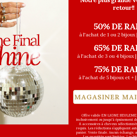
XYÉTHANOL, POLYCRYLATE DE SODIUM,
retour!!
DIQUE. #55-68C
50% DE RA
à l'achat de 1 ou 2 bijoux 
65% DE RA
à l'achat de 3 ou 4 bijoux 
75% DE RA
à l'achat de 5 bijoux et + 
MAGASINER MA
Offre valide EN LIGNE SEULEMEN
inclusivement ou jusqu'à épuisement des
& accessoires à cheveux sélectionné
requis. Les réductions s’appliquent a
panier. Vente finale. Aucun échange,
Les quantités sont limitées. Les bi