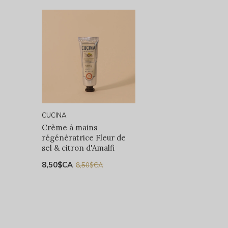
CUCINA
Crème à mains
régénératrice Fleur de
sel & citron d'Amalfi
8,50$CA
8,50$CA