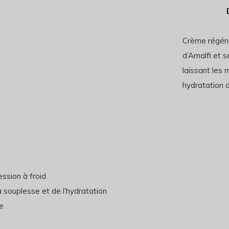
Crème régéné
d’Amalfi et s
laissant les 
hydratation d
ession à froid
la souplesse et de l'hydratation
e