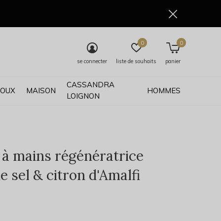
0
0
se connecter
liste de souhaits
panier
CASSANDRA
JOUX
MAISON
HOMMES
LOIGNON
à mains régénératrice
e sel & citron d'Amalfi
0)