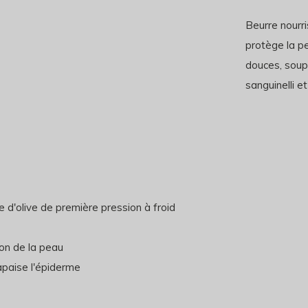
Beurre nourr
protège la p
douces, soup
sanguinelli et
le d'olive de première pression à froid
tion de la peau
paise l'épiderme