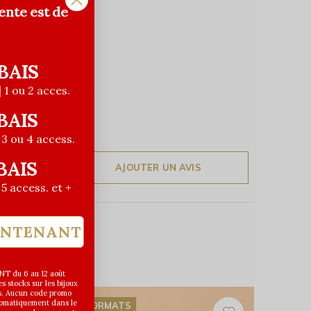
ente est de
BAIS
| 1 ou 2 acces.
BAIS
| 3 ou 4 access.
BAIS
AJOUTER UN AVIS
| 5 access. et +
INTENANT
T du 6 au 12 août
 stocks sur les bijoux
s. Aucun code promo
utomatiquement dans le
2 FORMATS