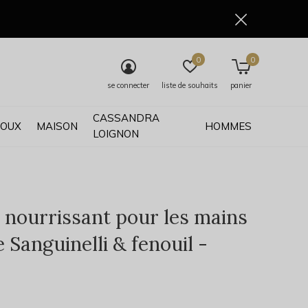
0
0
se connecter
liste de souhaits
panier
CASSANDRA
JOUX
MAISON
HOMMES
LOIGNON
 nourrissant pour les mains
 Sanguinelli & fenouil -
0)