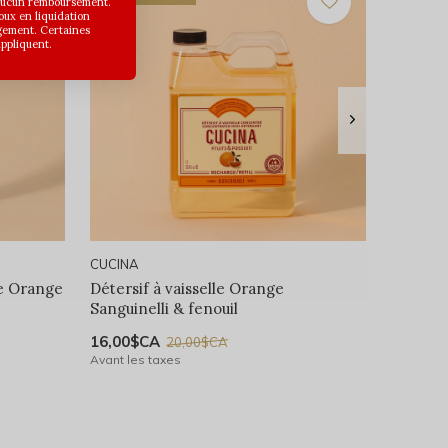
 aucun remboursement.
joux en liquidation
gement. Certaines
appliquent.
CUCINA
e Orange
Détersif à vaisselle Orange
Sanguinelli & fenouil
16,00$CA
20,00$CA
Avant les taxes