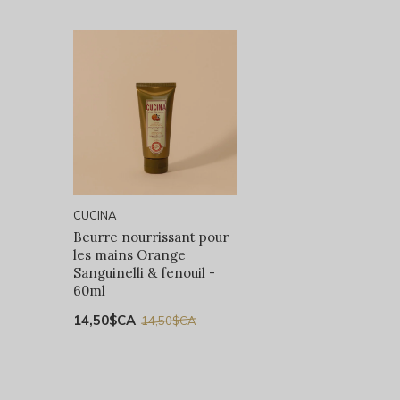
CUCINA
Beurre nourrissant pour
les mains Orange
Sanguinelli & fenouil -
60ml
14,50$CA
14,50$CA