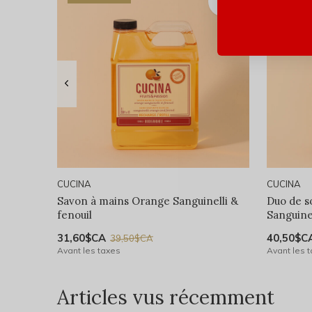
CUCINA
CUCINA
Savon à mains Orange Sanguinelli &
Duo de s
fenouil
Sanguinel
31,60$CA
40,50$C
39,50$CA
Avant les taxes
Avant les 
Articles vus récemment