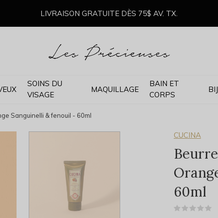
LIVRAISON GRATUITE DÈS 75$ AV. TX.
SOINS DU
BAIN ET
VEUX
MAQUILLAGE
BI
VISAGE
CORPS
ge Sanguinelli & fenouil - 60ml
CUCINA
Beurre
Orange
60ml
(