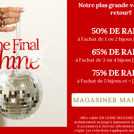
Notre plus grande v
USS), ÉTHYLHEXYLGLYCÉRINE, EDTA
retour!!
7C
50% DE RA
à l'achat de 1 ou 2 bijoux 
65% DE RA
à l'achat de 3 ou 4 bijoux 
75% DE RA
à l'achat de 5 bijoux et + 
MAGASINER MA
Offre valide EN LIGNE SEULEMEN
inclusivement ou jusqu'à épuisement des
& accessoires à cheveux sélectionné
requis. Les réductions s’appliquent a