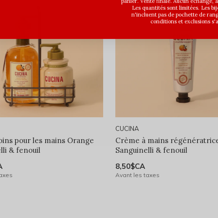
panier. Vente finale. Aucun échange,
Les quantités sont limitées. Les bi
n'incluent pas de pochette de ran
conditions et exclusions s'
CUCINA
oins pour les mains Orange
Crème à mains régénératric
li & fenouil
Sanguinelli & fenouil
A
8,50$CA
taxes
Avant les taxes