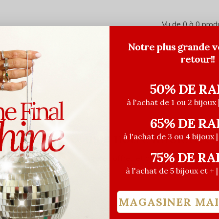
Vu de 0 à 0 prod
Notre plus grande v
retour!!
50% DE RA
à l'achat de 1 ou 2 bijoux 
65% DE RA
Abonnez-vous à notre infolettre
à l'achat de 3 ou 4 bijoux 
75% DE RA
Recevez les dernières offres et promotions
à l'achat de 5 bijoux et + 
MAGASINER MA
S'ABO