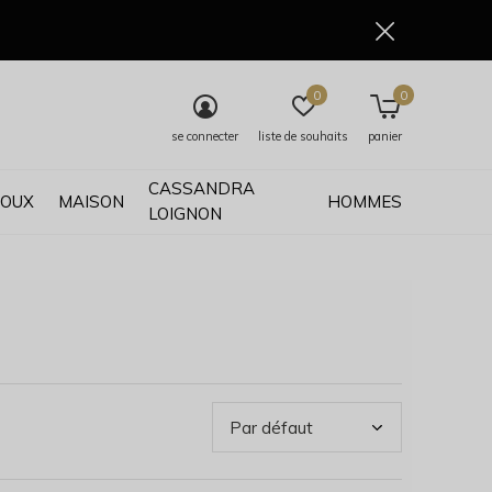
0
0
se connecter
liste de souhaits
panier
CASSANDRA
JOUX
MAISON
HOMMES
LOIGNON