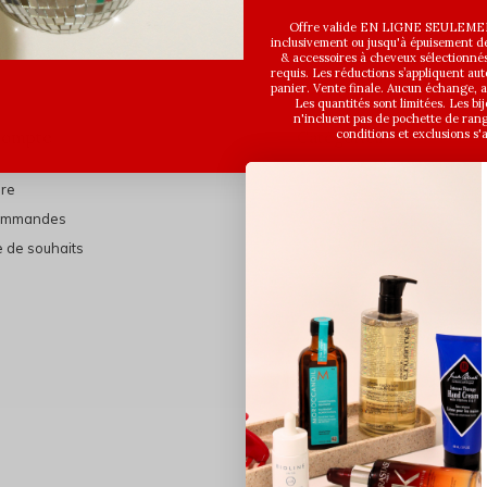
Offre valide EN LIGNE SEULEMEN
inclusivement ou jusqu'à épuisement des
& accessoires à cheveux sélectionné
requis. Les réductions s’appliquent a
panier. Vente finale. Aucun échange,
Les quantités sont limitées. Les bi
n'incluent pas de pochette de ran
conditions et exclusions s'
compte
Catégories
ire
En vedette
ommandes
THE FINAL SHINE
e de souhaits
Marques
Cheveux
Soins du visage
Maquillage
Bain et Corps
Bijoux