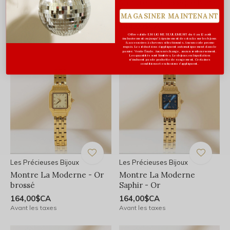
Montre La Classique
Montre La Classique Blanc
Émeraude - Argent
Perlé - Argent
MAGASINER MAINTENANT
144,00$CA
144,00$CA
Avant les taxes
Avant les taxes
Offre valide EN LIGNE SEULEMENT du 6 au 12 août
inclusivement ou jusqu'à épuisement des stocks sur les bijoux
& accessoires à cheveux sélectionnés. Aucun code promo
requis. Les réductions s’appliquent automatiquement dans le
panier. Vente finale. Aucun échange, aucun remboursement.
Les quantités sont limitées. Les bijoux en liquidation
n'incluent pas de pochette de rangement. Certaines
conditions et exclusions s'appliquent.
Les Précieuses Bijoux
Les Précieuses Bijoux
Montre La Moderne - Or
Montre La Moderne
brossé
Saphir - Or
164,00$CA
164,00$CA
Avant les taxes
Avant les taxes