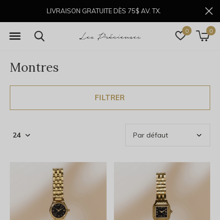
LIVRAISON GRATUITE DÈS 75$ AV. TX.
0
0
Montres
FILTRER