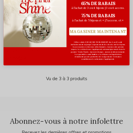
65% DE RABAIS
à l'achat de 3 ou 4 bijoux | 3 ou 4 access.
75% DE RABAIS
à l'achat de 5 bijoux et + | 5 access. et +
MAGASINER MAINTENANT
Offre valide EN LIGNE SEULEMENT du 6 au 12 août
SHU UEMURA
inclusivement ou jusqu'à épuisement des stocks sur les bijoux
& accessoires à cheveux sélectionnés. Aucun code promo
requis. Les réductions s’appliquent automatiquement dans le
Masque réparateur - 200ml
panier. Vente finale. Aucun échange, aucun remboursement.
Les quantités sont limitées. Les bijoux en liquidation
n'incluent pas de pochette de rangement. Certaines
97,00$CA
conditions et exclusions s'appliquent.
Avant les taxes
Vu de 3 à 3 produits
Abonnez-vous à notre infolettre
Recevez les dernières offres et promotions