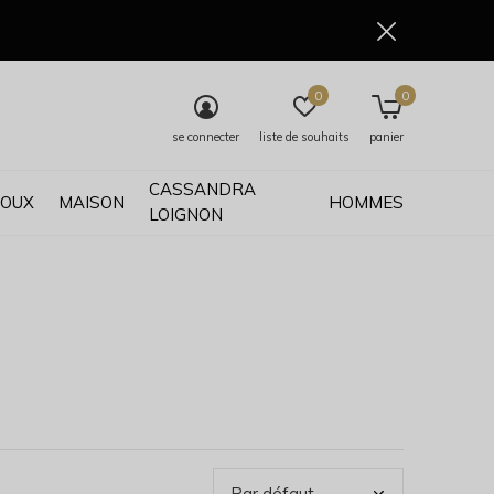
0
0
se connecter
liste de souhaits
panier
CASSANDRA
JOUX
MAISON
HOMMES
LOIGNON