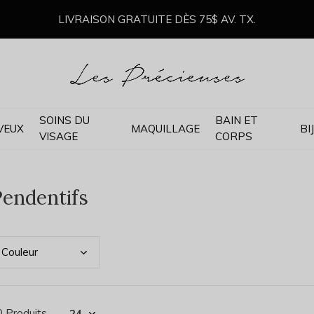
LIVRAISON GRATUITE DÈS 75$ AV. TX.
SOINS DU
BAIN ET
VEUX
MAQUILLAGE
BI
VISAGE
CORPS
endentifs
Coul
eur
0 Produits