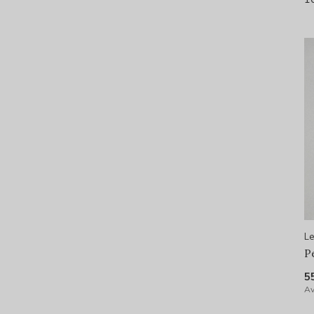
Le
P
5
Av