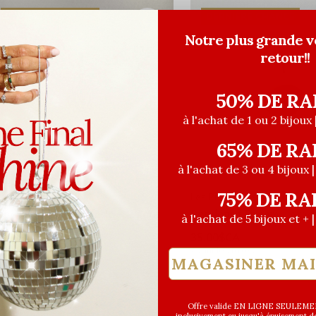
DERNIÈRE CHANCE
DERNIÈRE CHANCE
Notre plus grande v
retour!!
50% DE RA
à l'achat de 1 ou 2 bijoux 
65% DE RA
à l'achat de 3 ou 4 bijoux 
75% DE RA
s Précieuses Bijoux
Les Précieuses Bijoux
endentif zircons Marie - Argent
Pendentif Dream - Arge
à l'achat de 5 bijoux et + 
5,00$CA
35,00$CA
ant les taxes
Avant les taxes
MAGASINER MA
DERNIÈRE CHANCE
Offre valide EN LIGNE SEULEMEN