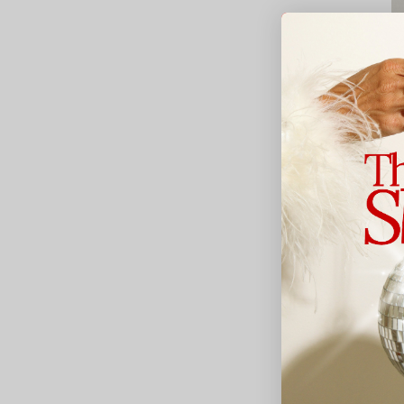
Le
P
5
Av