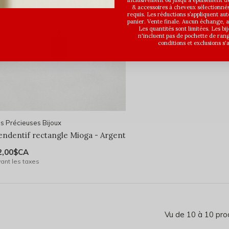
inclusivement ou jusqu'à épuisement des
& accessoires à cheveux sélectionné
requis. Les réductions s’appliquent a
panier. Vente finale. Aucun échange,
Les quantités sont limitées. Les bi
n'incluent pas de pochette de ran
conditions et exclusions s'
s Précieuses Bijoux
endentif rectangle Mioga - Argent
2,00$CA
ant les taxes
Vu de 10 à 10 pro