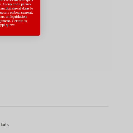
 stocks sur les bijoux
s. Aucun code promo
utomatiquement dans le
 aucun remboursement.
joux en liquidation
gement. Certaines
appliquent.
duits