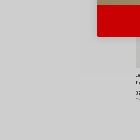
Le
P
3
Av