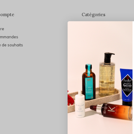
compte
Catégories
ire
En vedette
ommandes
THE FINAL SHINE
e de souhaits
Marques
Cheveux
Soins du visage
Maquillage
Bain et Corps
Bijoux