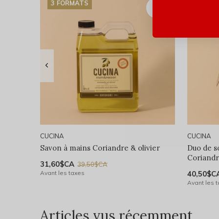
3 FORMATS
CUCINA
CUCINA
Savon à mains Coriandre & olivier
Duo de s
Coriandr
31,60$CA
39,50$CA
Avant les taxes
40,50$C
Avant les 
Articles vus récemment