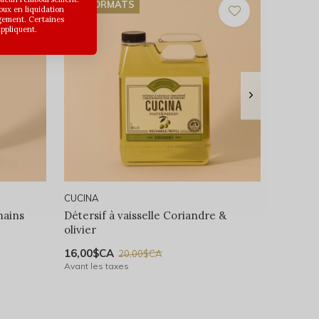
2 FORMATS
joux en liquidation
gement. Certaines
appliquent.
CUCINA
mains
Détersif à vaisselle Coriandre &
olivier
16,00$CA
20,00$CA
Avant les taxes