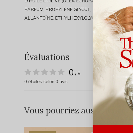
D'HUILE D'OLIVE (OLEA EUROPAEA), EXTRAIT DE 
PARFUM, PROPYLÈNE GLYCOL, PHÉNOXYÉTHANOL
ALLANTOÏNE, ÉTHYLHEXYLGLYCÉRINE, EDTA DISO
Évaluations
0
/ 5
0 étoiles selon 0 avis
Vous pourriez aussi aimer...