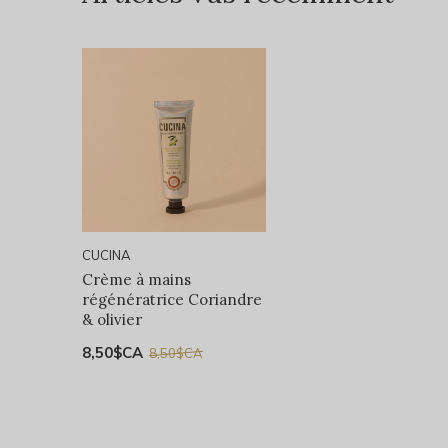
CUCINA
Crème à mains
régénératrice Coriandre
& olivier
8,50$CA
8,50$CA