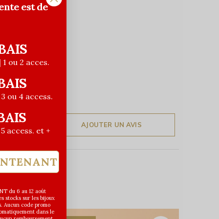
ente est de
BAIS
| 1 ou 2 acces.
BAIS
| 3 ou 4 access.
BAIS
AJOUTER UN AVIS
| 5 access. et +
INTENANT
T du 6 au 12 août
 stocks sur les bijoux
s. Aucun code promo
utomatiquement dans le
 aucun remboursement.