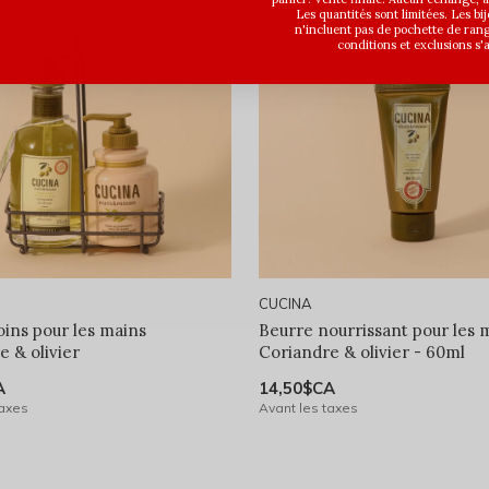
Les quantités sont limitées. Les bi
n'incluent pas de pochette de ran
conditions et exclusions s'
CUCINA
oins pour les mains
Beurre nourrissant pour les 
e & olivier
Coriandre & olivier - 60ml
A
14,50$CA
taxes
Avant les taxes