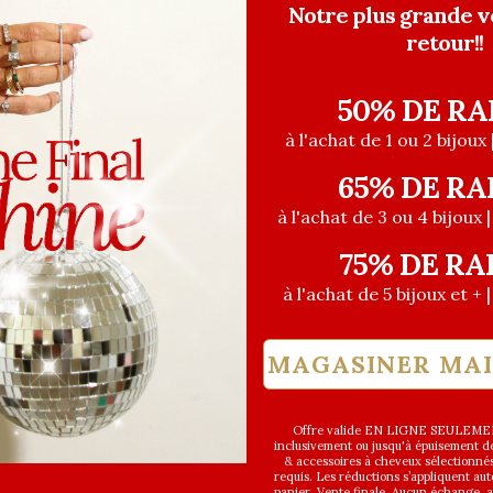
FEUILLE D'OLIVE (OLEA EUROPAEA),
Notre plus grande v
, POLYCRYLATE DE SODIUM,
retour!!
DIQUE. N° 55-68D
50% DE RA
à l'achat de 1 ou 2 bijoux 
65% DE RA
à l'achat de 3 ou 4 bijoux 
75% DE RA
à l'achat de 5 bijoux et + 
MAGASINER MA
Offre valide EN LIGNE SEULEMEN
inclusivement ou jusqu'à épuisement des
& accessoires à cheveux sélectionné
requis. Les réductions s’appliquent a
panier. Vente finale. Aucun échange,