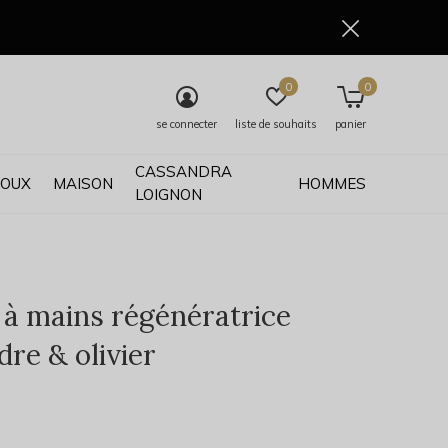
0
0
se connecter
liste de souhaits
panier
CASSANDRA
JOUX
MAISON
HOMMES
LOIGNON
à mains régénératrice
re & olivier
0)