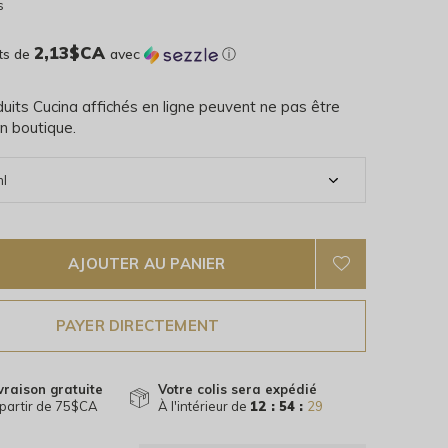
s
2,13$CA
ts de
avec
ⓘ
uits Cucina affichés en ligne peuvent ne pas être
n boutique.
AJOUTER AU PANIER
PAYER DIRECTEMENT
vraison gratuite
Votre colis sera expédié
partir de 75$CA
À l'intérieur de
12 : 54 :
28