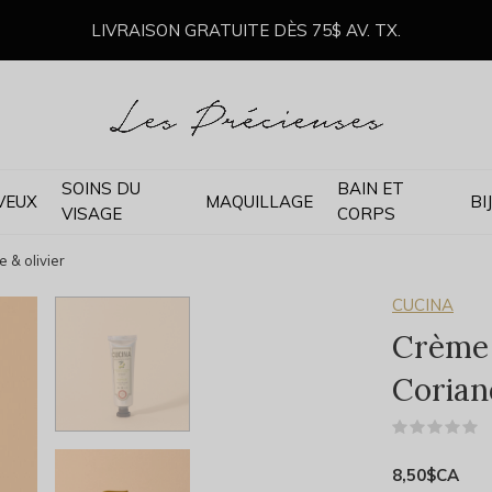
LIVRAISON GRATUITE DÈS 75$ AV. TX.
SOINS DU
BAIN ET
VEUX
MAQUILLAGE
BI
VISAGE
CORPS
 & olivier
CUCINA
Crème 
Coriand
(
8,50$CA