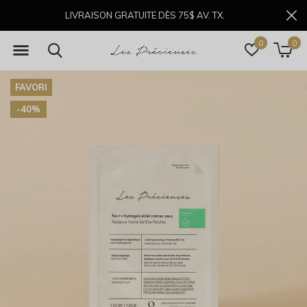
LIVRAISON GRATUITE DÈS 75$ AV. TX.
0
0
FAVORI
-40%