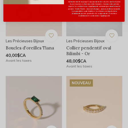
inclusivement ou jusqu'à épuisement des stocks sur les bijoux
& accessoires à cheveux sélectionnés. Aucun code promo
requis. Les réductions s’appliquent automatiquement dans le
panier. Vente finale. Aucun échange, aucun remboursement.
Les quantités sont limitées. Les bijoux en liquidation
n'incluent pas de pochette de rangement. Certaines
conditions et exclusions s'appliquent.
Les Précieuses Bijoux
Les Précieuses Bijoux
Boucles d'oreilles Tiana
Collier pendentif oval
Bilimbi - Or
40,00$CA
Avant les taxes
48,00$CA
Avant les taxes
NOUVEAU