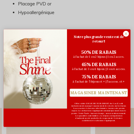
Placage PVD or
Hypoallergénique
Charte de grandeur
Notre plus grande vente est de
retour!!
Consultez-la
ici
.
50% DE RABAIS
à l'achat de 1 ou 2 bijoux | 1 ou 2 acces.
65% DE RABAIS
Évaluations
à l'achat de 3 ou 4 bijoux | 3 ou 4 access.
75% DE RABAIS
0
/ 5
à l'achat de 5 bijoux et + | 5 access. et +
MAGASINER MAINTENANT
Vous pourriez aussi aimer...
Offre valide EN LIGNE SEULEMENT du 6 au 12 août
inclusivement ou jusqu'à épuisement des stocks sur les bijoux
& accessoires à cheveux sélectionnés. Aucun code promo
requis. Les réductions s’appliquent automatiquement dans le
panier. Vente finale. Aucun échange, aucun remboursement.
NOUVEAU
NOUVEAU
Les quantités sont limitées. Les bijoux en liquidation
n'incluent pas de pochette de rangement. Certaines
conditions et exclusions s'appliquent.