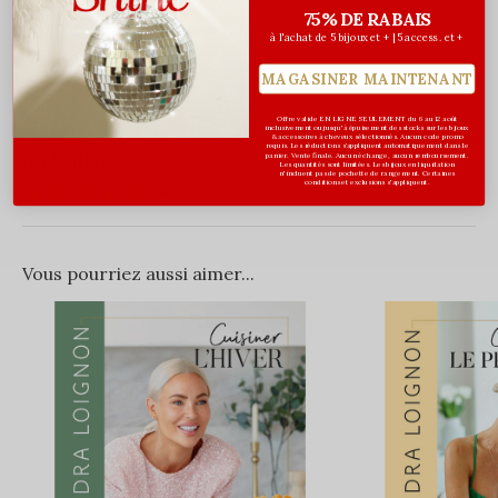
75% DE RABAIS
vous offrir à votre tour ces sources d’inspiration et de
à l'achat de 5 bijoux et + | 5 access. et +
bonheur.
MAGASINER MAINTENANT
Offre valide EN LIGNE SEULEMENT du 6 au 12 août
inclusivement ou jusqu'à épuisement des stocks sur les bijoux
& accessoires à cheveux sélectionnés. Aucun code promo
requis. Les réductions s’appliquent automatiquement dans le
Évaluations
panier. Vente finale. Aucun échange, aucun remboursement.
Les quantités sont limitées. Les bijoux en liquidation
n'incluent pas de pochette de rangement. Certaines
conditions et exclusions s'appliquent.
5
/ 5
Vous pourriez aussi aimer...