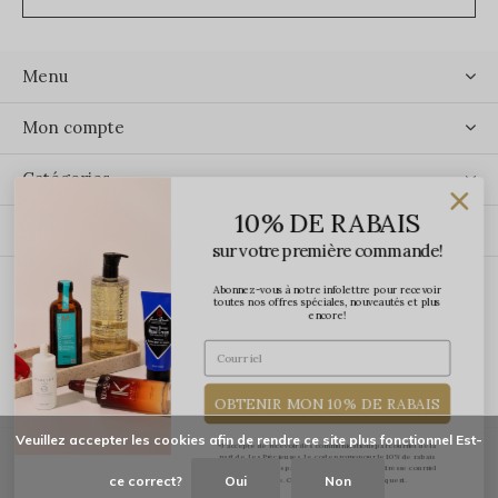
Menu
Mon compte
Catégories
10% DE RABAIS
Contact
sur votre première commande!
Abonnez-vous à notre infolettre pour recevoir
ÉCRIVEZ-NOUS
toutes nos offres spéciales, nouveautés et plus
encore!
OBTENIR MON 10% DE RABAIS
Veuillez accepter les cookies afin de rendre ce site plus fonctionnel Est-
*J'accepte de recevoir des communications par courriel de la
part de Les Précieuses. Le code promo pour le 10% de rabais
vous sera transmis par courriel une fois votre adresse courriel
ce correct?
Oui
Non
confirmée. Certaines exclusions s'appliquent.