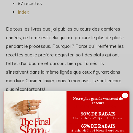
87 recettes
Index
De tous les livres que j’ai publiés au cours des dernières
années, ce tome est celui qui m’a procuré le plus de plaisir
pendant le processus. Pourquoi ? Parce qu’il renferme les
recettes que je préfère déguster, soit des plats qui ont
l’effet d’un baume et qui sont bien parfumés. Ils
s’inscrivent dans la même lignée que ceux figurant dans
mon livre Cuisiner l’hiver, mais à mon avis, ils sont encore
plus réconfortants!
Notre plus grande vente est de
retour!!
C’est avec grand plaisir que je vous offre une dose de
50% DE RABAIS
réconfort, de plats gourmands, de fruits et légumes de
à l'achat de 1 ou 2 bijoux | 1 ou 2 acces.
saison ainsi que de plaisir. J’espère que l’arrivée des jours
65% DE RABAIS
à l'achat de 3 ou 4 bijoux | 3 ou 4 access.
plus frais suscitera chez vous l’envie de sortir ce livre pour