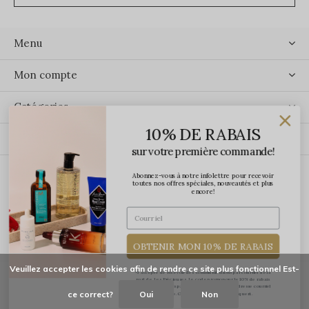
Menu
Mon compte
Catégories
10% DE RABAIS
Contact
sur votre première commande!
Abonnez-vous à notre infolettre pour recevoir
ÉCRIVEZ-NOUS
toutes nos offres spéciales, nouveautés et plus
encore!
OBTENIR MON 10% DE RABAIS
Veuillez accepter les cookies afin de rendre ce site plus fonctionnel Est-
*J'accepte de recevoir des communications par courriel de la
part de Les Précieuses. Le code promo pour le 10% de rabais
vous sera transmis par courriel une fois votre adresse courriel
ce correct?
Oui
Non
confirmée. Certaines exclusions s'appliquent.