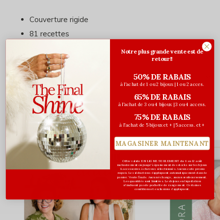
Couverture rigide
81 recettes
Notre plus grande vente est de
retour!!
50% DE RABAIS
Évaluations
à l'achat de 1 ou 2 bijoux | 1 ou 2 acces.
0
/ 5
65% DE RABAIS
à l'achat de 3 ou 4 bijoux | 3 ou 4 access.
75% DE RABAIS
à l'achat de 5 bijoux et + | 5 access. et +
Vous pourriez aussi aimer...
MAGASINER MAINTENANT
Offre valide EN LIGNE SEULEMENT du 6 au 12 août
inclusivement ou jusqu'à épuisement des stocks sur les bijoux
& accessoires à cheveux sélectionnés. Aucun code promo
requis. Les réductions s’appliquent automatiquement dans le
panier. Vente finale. Aucun échange, aucun remboursement.
Les quantités sont limitées. Les bijoux en liquidation
n'incluent pas de pochette de rangement. Certaines
conditions et exclusions s'appliquent.