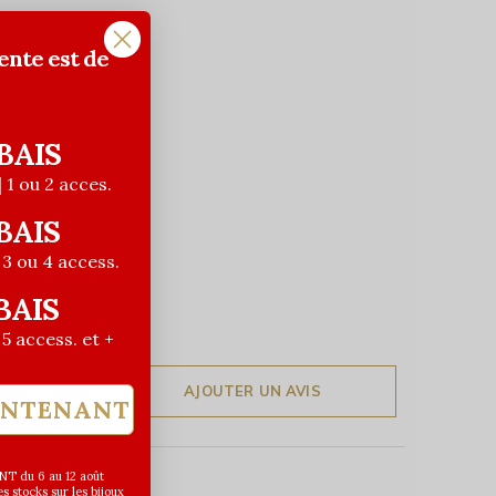
ente est de
BAIS
| 1 ou 2 acces.
BAIS
| 3 ou 4 access.
BAIS
| 5 access. et +
AJOUTER UN AVIS
INTENANT
T du 6 au 12 août
 stocks sur les bijoux