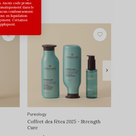
s. Aucun code promo
utomatiquement dans le
 aucun remboursement.
joux en liquidation
gement. Certaines
appliquent.
Pureology
Coffret des fêtes 2025 - Strength
Cure