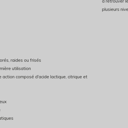
à retrouver l
plusieurs niv
rés, raides ou frisés
ière utilisation
 action composé d'acide lactique, citrique et
veux
e
atiques