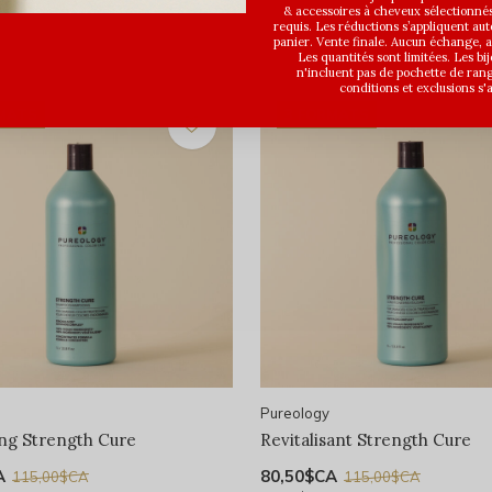
& accessoires à cheveux sélectionné
requis. Les réductions s’appliquent a
panier. Vente finale. Aucun échange,
Les quantités sont limitées. Les bi
n'incluent pas de pochette de ran
conditions et exclusions s'
RMATS
3 FORMATS
Pureology
ng Strength Cure
Revitalisant Strength Cure
A
80,50$CA
115,00$CA
115,00$CA