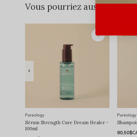
Vous pourriez aussi aimer...
3 FO
Pureology
Pureology
Sérum Strength Cure Dream Healer -
Shampoi
100ml
80,50$C