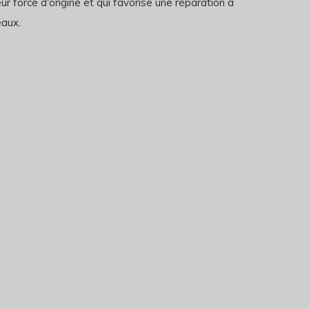
eur force d'origine et qui favorise une réparation à
eaux.