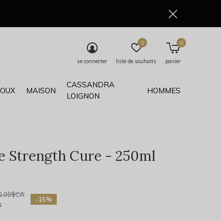
0
0
se connecter
liste de souhaits
panier
CASSANDRA
JOUX
MAISON
HOMMES
LOIGNON
 Strength Cure - 250ml
0)
0,00$CA
-15%
s