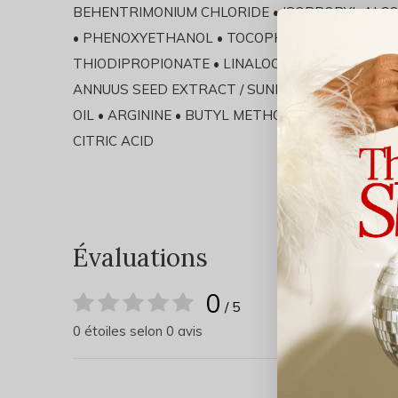
BEHENTRIMONIUM CHLORIDE • ISOPROPYL ALCO
• PHENOXYETHANOL • TOCOPHEROL • HEXYL CI
THIODIPROPIONATE • LINALOOL • CHLORHEXIDI
ANNUUS SEED EXTRACT / SUNFLOWER SEED EXT
OIL • ARGININE • BUTYL METHOXYDIBENZOYLMET
CITRIC ACID
Évaluations
0
/ 5
0 étoiles selon 0 avis