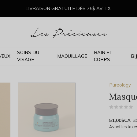
LIVRAISON GRATUITE DÈS 75$ AV. TX.
SOINS DU
BAIN ET
VEUX
MAQUILLAGE
BI
VISAGE
CORPS
Pureology
Masque
(
51,00$CA
6
Avant les taxe