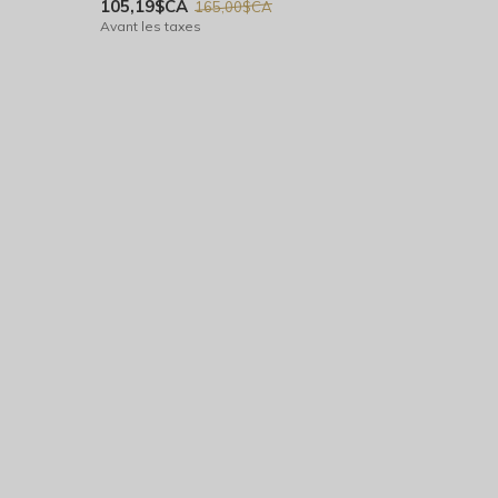
105,19$CA
165,00$CA
Avant les taxes