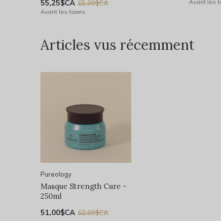
55,25$CA
Avant les 
65,00$CA
Avant les taxes
Articles vus récemment
Pureology
Masque Strength Cure -
250ml
51,00$CA
60,00$CA