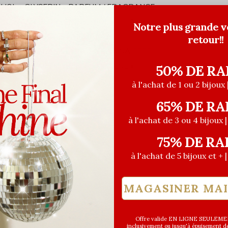
HOL • GLYCERIN • PARFUM / FRAGRANCE
NNAMAL • BUTYLENE GLYCOL • DILAURYL
Notre plus grande v
NE DIGLUCONATE • HELIANTHUS
retour!!
RACT • CARAMEL • ROSA CANINA SEED
HANE • LACTIC ACID • LIMONENE •
50% DE RA
à l'achat de 1 ou 2 bijoux 
65% DE RA
à l'achat de 3 ou 4 bijoux 
75% DE RA
à l'achat de 5 bijoux et + 
MAGASINER MA
Offre valide EN LIGNE SEULEMEN
inclusivement ou jusqu'à épuisement des