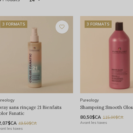
3 FORMATS
3 FORMATS
reology
Pureology
pray sans rinçage 21 Bienfaits
Shampoing Smooth Glos
olor Fanatic
80,50$CA
115,00$CA
2,07$CA
Avant les taxes
49,50$CA
ant les taxes