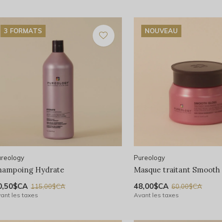
3 FORMATS
NOUVEAU
reology
Pureology
hampoing Hydrate
Masque traitant Smooth
0,50$CA
48,00$CA
115,00$CA
60,00$CA
ant les taxes
Avant les taxes