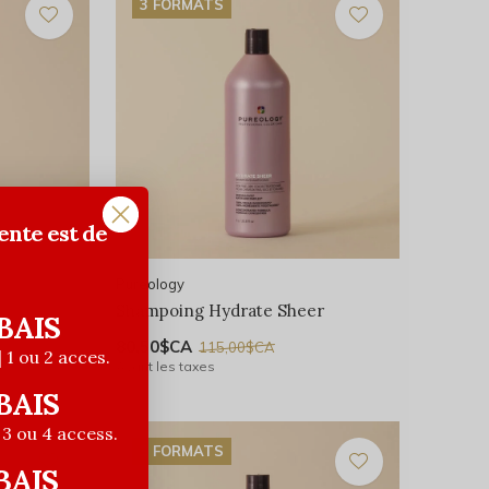
3 FORMATS
ente est de
Pureology
Shampoing Hydrate Sheer
BAIS
80,50$CA
115,00$CA
| 1 ou 2 acces.
Avant les taxes
BAIS
| 3 ou 4 access.
3 FORMATS
BAIS