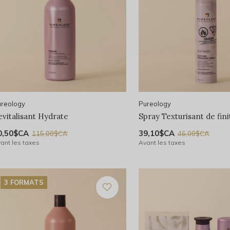
reology
Pureology
evitalisant Hydrate
Spray Texturisant de fini
0,50$CA
39,10$CA
115,00$CA
46,00$CA
ant les taxes
Avant les taxes
3 FORMATS