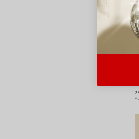
Pu
C
S
7
Av