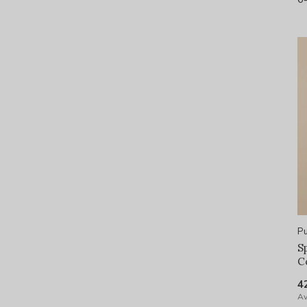
Pu
S
C
4
Av