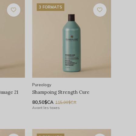
3 FORMATS
Pureology
iusage 21
Shampoing Strength Cure
80,50$CA
115,00$CA
Avant les taxes