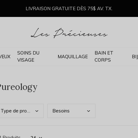
LIVRAISON GRATUITE DÈS 75$ AV. TX.
SOINS DU
BAIN ET
VEUX
MAQUILLAGE
BI
VISAGE
CORPS
Pureology
Type
de produits
Beso
ins
4 Produits