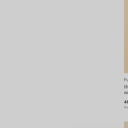
Pu
H
m
4
Av