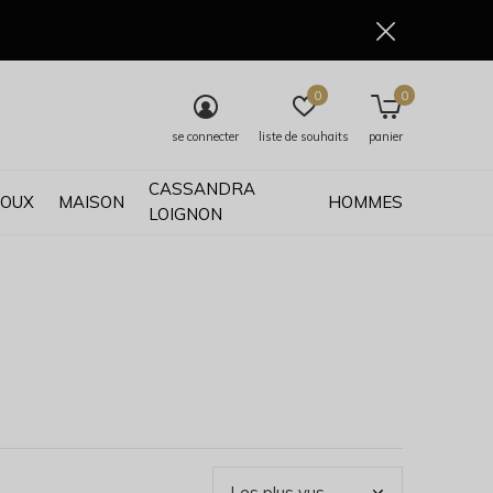
0
0
se connecter
liste de souhaits
panier
CASSANDRA
JOUX
MAISON
HOMMES
LOIGNON