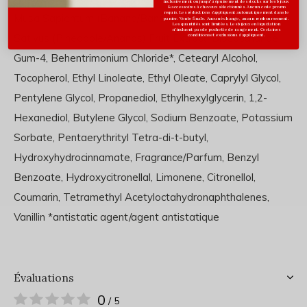
inclusivement ou jusqu'à épuisement des stocks sur les bijoux
& accessoires à cheveux sélectionnés. Aucun code promo
requis. Les réductions s’appliquent automatiquement dans le
Musa Sapientum (Banana/Banane) Fruit Extract, Ananas
panier. Vente finale. Aucun échange, aucun remboursement.
Les quantités sont limitées. Les bijoux en liquidation
n'incluent pas de pochette de rangement. Certaines
Sativus (Pineapple/Ananas) Fruit Extract, Biosaccharide
conditions et exclusions s'appliquent.
Gum-4, Behentrimonium Chloride*, Cetearyl Alcohol,
Tocopherol, Ethyl Linoleate, Ethyl Oleate, Caprylyl Glycol,
Pentylene Glycol, Propanediol, Ethylhexylglycerin, 1,2-
Hexanediol, Butylene Glycol, Sodium Benzoate, Potassium
Sorbate, Pentaerythrityl Tetra-di-t-butyl,
Hydroxyhydrocinnamate, Fragrance/Parfum, Benzyl
Benzoate, Hydroxycitronellal, Limonene, Citronellol,
Coumarin, Tetramethyl Acetyloctahydronaphthalenes,
Vanillin *antistatic agent/agent antistatique
Évaluations
0
/ 5