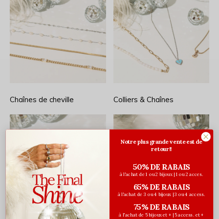
Chaînes de cheville
Colliers & Chaînes
Notre plus grande vente est de
retour!!
50% DE RABAIS
à l'achat de 1 ou 2 bijoux | 1 ou 2 acces.
65% DE RABAIS
à l'achat de 3 ou 4 bijoux | 3 ou 4 access.
75% DE RABAIS
à l'achat de 5 bijoux et + | 5 access. et +