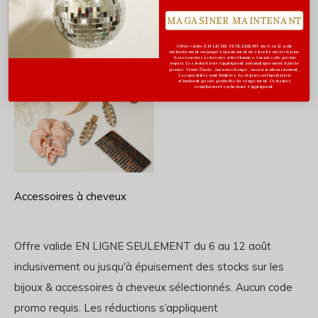
Nombril, taille & corps
Pendentifs
MAGASINER MAINTENANT
Offre valide EN LIGNE SEULEMENT du 6 au 12 août
inclusivement ou jusqu'à épuisement des stocks sur les bijoux
& accessoires à cheveux sélectionnés. Aucun code promo
requis. Les réductions s’appliquent automatiquement dans le
panier. Vente finale. Aucun échange, aucun remboursement.
Les quantités sont limitées. Les bijoux en liquidation
n'incluent pas de pochette de rangement. Certaines
conditions et exclusions s'appliquent.
Accessoires à cheveux
Offre valide EN LIGNE SEULEMENT du 6 au 12 août
inclusivement ou jusqu'à épuisement des stocks sur les
bijoux & accessoires à cheveux sélectionnés.
Aucun code
promo requis. Les réductions s’appliquent