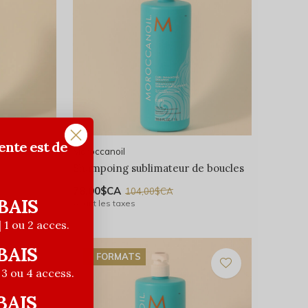
ente est de
Moroccanoil
Shampoing sublimateur de boucles
78,00$CA
104,00$CA
BAIS
Avant les taxes
| 1 ou 2 acces.
BAIS
4 FORMATS
| 3 ou 4 access.
BAIS