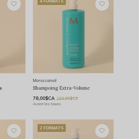
4 FORMATS
Moroccanoil
s
Shampoing Extra-Volume
78,00$CA
104,00$CA
Avant les taxes
2 FORMATS