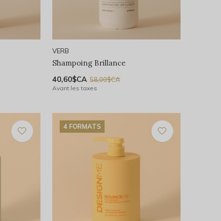
VERB
Shampoing Brillance
40,60$CA
58,00$CA
Avant les taxes
4 FORMATS