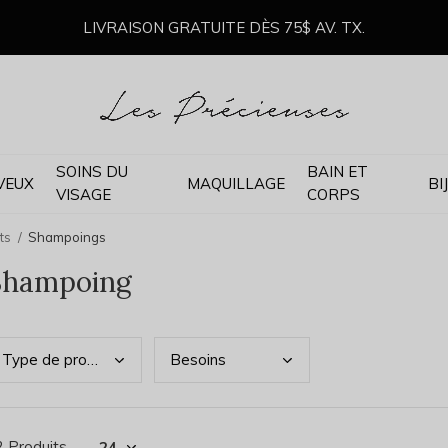
LIVRAISON GRATUITE DÈS 75$ AV. TX.
SOINS DU
BAIN ET
VEUX
MAQUILLAGE
BI
VISAGE
CORPS
ts
Shampoings
Shampoing
Type
de produits
Beso
ins
2 Produits