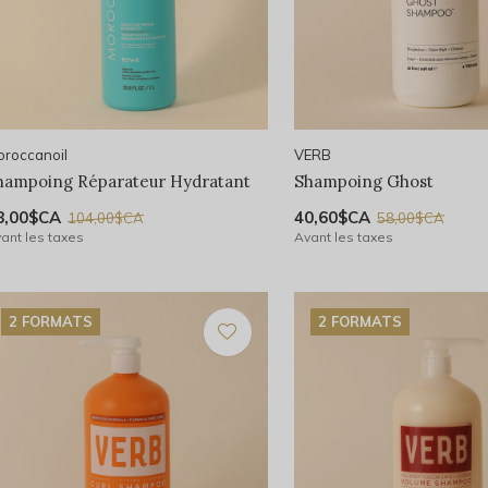
roccanoil
VERB
hampoing Réparateur Hydratant
Shampoing Ghost
8,00$CA
40,60$CA
104,00$CA
58,00$CA
ant les taxes
Avant les taxes
2 FORMATS
2 FORMATS