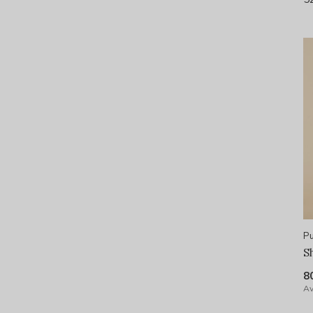
Pu
S
8
Av