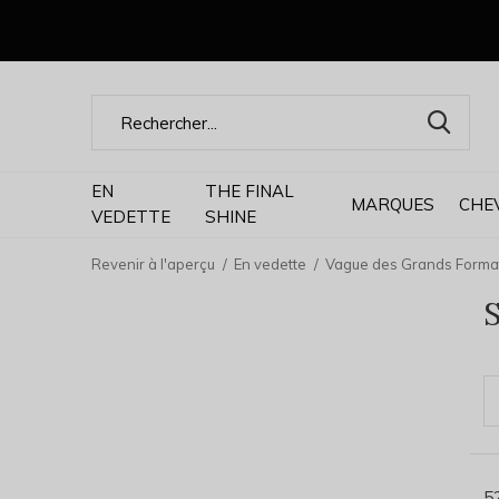
EN
THE FINAL
MARQUES
CHE
VEDETTE
SHINE
Revenir à l'aperçu
En vedette
Vague des Grands Forma
5