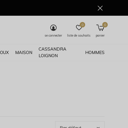
0
0
se connecter
liste de souhaits
panier
CASSANDRA
JOUX
MAISON
HOMMES
LOIGNON