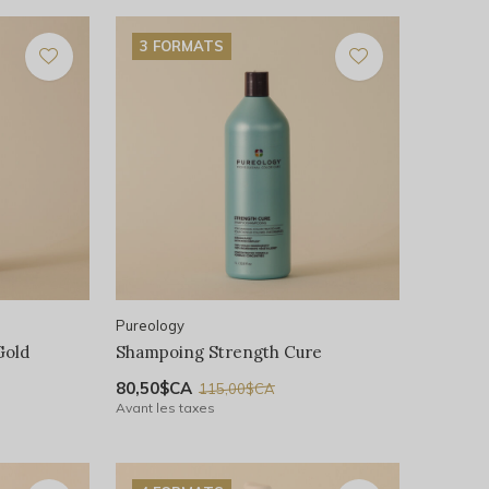
3 FORMATS
Pureology
Gold
Shampoing Strength Cure
80,50$CA
115,00$CA
Avant les taxes