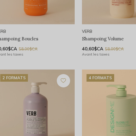
ERB
VERB
hampoing Boucles
Shampoing Volume
0,60$CA
40,60$CA
58,00$CA
58,00$CA
ant les taxes
Avant les taxes
2 FORMATS
4 FORMATS