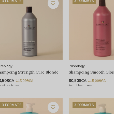
3 FORMATS
3 FORMATS
reology
Pureology
hampoing Strength Cure Blonde
Shampoing Smooth Glos
0,50$CA
80,50$CA
115,00$CA
115,00$CA
ant les taxes
Avant les taxes
3 FORMATS
3 FORMATS