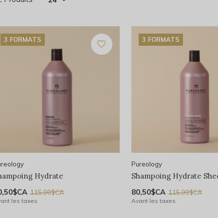
3 FORMATS
3 FORMATS
reology
Pureology
hampoing Hydrate
Shampoing Hydrate She
0,50$CA
80,50$CA
115,00$CA
115,00$CA
ant les taxes
Avant les taxes