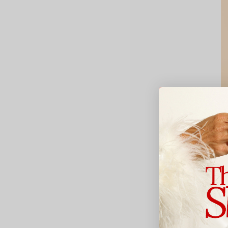
Mo
S
7
Av