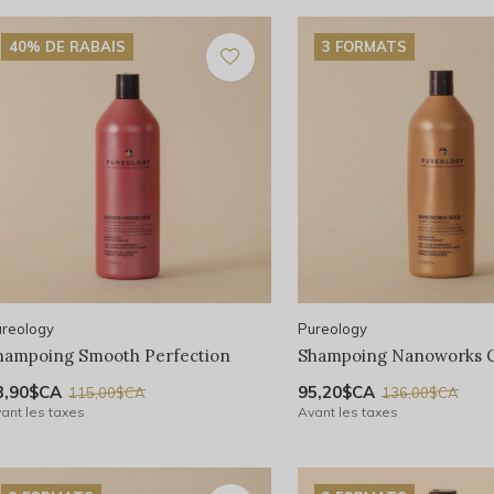
40% DE RABAIS
3 FORMATS
reology
Pureology
hampoing Smooth Perfection
Shampoing Nanoworks 
3,90$CA
95,20$CA
115,00$CA
136,00$CA
ant les taxes
Avant les taxes