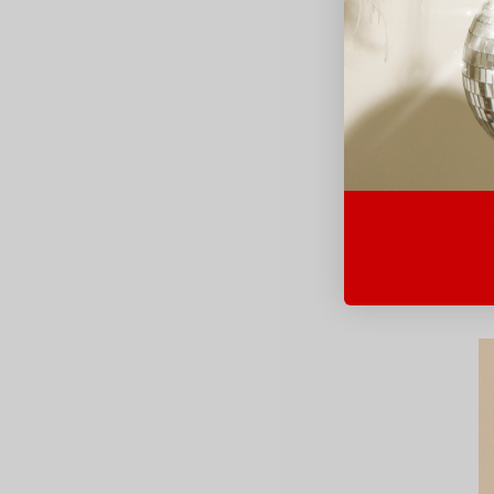
Mo
S
7
Av