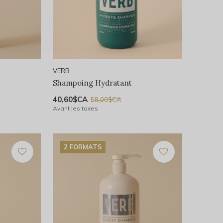
VERB
Shampoing Hydratant
40,60$CA
58,00$CA
Avant les taxes
2 FORMATS