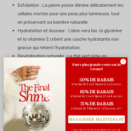
Exfoliation : La pierre ponce élimine délicatement les
cellules mortes pour une peau plus lumineuse, tout
en préservant sa barrière naturelle.
Hydratation et douceur : L’aloe vera bio, la glycérine
et la vitamine E créent une couche hydratante non
grasse qui retient l’hydratation.
Revitalisation naturelle : Le thé vert riche en
antioxydants et l’extrait de fleur de tilleul apaisent et
Notre plus grande vente est de
retour!!
régénèrent pour un éclat rafraîchi et rajeuni
50% DE RABAIS
Non testé sur les animaux, sans OGM
à l'achat de 1 ou 2 bijoux | 1 ou 2 acces.
Fabriqué au Québec
65% DE RABAIS
à l'achat de 3 ou 4 bijoux | 3 ou 4 access.
75% DE RABAIS
à l'achat de 5 bijoux et + | 5 access. et +
Évaluations
MAGASINER MAINTENANT
0
/ 5
Offre valide EN LIGNE SEULEMENT du 6 au 12 août