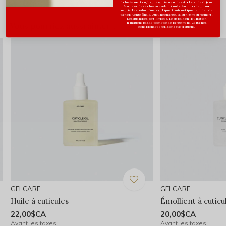
inclusivement ou jusqu'à épuisement des stocks sur les bijoux
& accessoires à cheveux sélectionnés. Aucun code promo
requis. Les réductions s’appliquent automatiquement dans le
panier. Vente finale. Aucun échange, aucun remboursement.
Les quantités sont limitées. Les bijoux en liquidation
n'incluent pas de pochette de rangement. Certaines
Vous pourriez aussi aimer...
conditions et exclusions s'appliquent.
GELCARE
GELCARE
Huile à cuticules
Émollient à cuticu
22,00$CA
20,00$CA
Avant les taxes
Avant les taxes