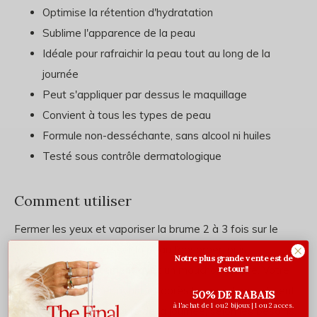
Optimise la rétention d'hydratation
Sublime l'apparence de la peau
Idéale pour rafraichir la peau tout au long de la
journée
Peut s'appliquer par dessus le maquillage
Convient à tous les types de peau
Formule non-desséchante, sans alcool ni huiles
Testé sous contrôle dermatologique
Comment utiliser
Fermer les yeux et vaporiser la brume 2 à 3 fois sur le
visage et le cou. Laisser la peau l’absorber, puis
Notre plus grande vente est de
tamponner délicatement avec un mouchoir propre. Votre
retour!!
brume peut s’utiliser avant et après le maquillage et peut
50% DE RABAIS
à l'achat de 1 ou 2 bijoux | 1 ou 2 acces.
être réappliquée au cours de la journée, selon les besoins.