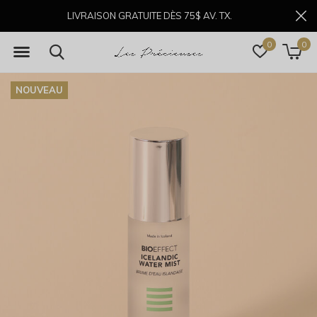
LIVRAISON GRATUITE DÈS 75$ AV. TX.
0
0
NOUVEAU