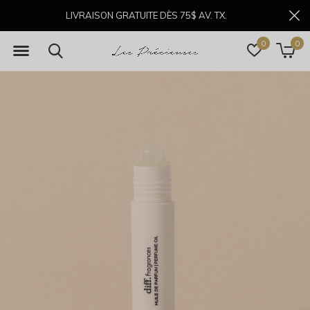
LIVRAISON GRATUITE DÈS 75$ AV. TX.
0
0