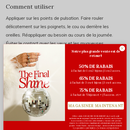
Comment utiliser
Appliquer sur les points de pulsation. Faire rouler
délicatement sur les poignets, le cou ou derrière les
oreilles. Réappliquer au besoin au cours de la journée.
Éviter le contact avec les yeux et les muqueuses.
Notre plus grande vente est de
retour!!
Ingrédients
50% DE RABAIS
à l'achat de 1 ou 2 bijoux | 1 ou 2 acces.
Huile de tournesol bio haute oléique, Huile parfumée
65% DE RABAIS
à l'achat de 3 ou 4 bijoux | 3 ou 4 access.
75% DE RABAIS
à l'achat de 5 bijoux et + | 5 access. et +
Évaluations
MAGASINER MAINTENANT
0
/ 5
Offre valide EN LIGNE SEULEMENT du 6 au 12 août
inclusivement ou jusqu'à épuisement des stocks sur les bijoux
& accessoires à cheveux sélectionnés. Aucun code promo
requis. Les réductions s’appliquent automatiquement dans le
panier. Vente finale. Aucun échange, aucun remboursement.
Vous pourriez aussi aimer...
Les quantités sont limitées. Les bijoux en liquidation