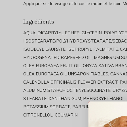
Appliquer sur le visage et le cou le matin et le soir.
Ingrédients
AQUA, DICAPRYLYL ETHER, GLYCERIN, POLYGLYC
IISOSTEARATE/POLYHYDROXYSTEARATE/SEBAC
ISODECYL LAURATE, ISOPROPYL PALMITATE, CAP
HYDROGENATED RAPESEED OIL, MAGNESIUM SUL
OLEA EUROPAEA FRUIT OIL, ORYZA SATIVA BRAN 
OLEA EUROPAEA OIL UNSAPONIFIABLES, CANNAB
CALENDULA OFFICINALIS FLOWER EXTRACT, PA
ALUMINUM STARCH OCTENYLSUCCINATE, ORYZA
STEARATE, XANTHAN GUM, PHENOXYETHANOL, L
POTASSIUM SORBATE, PARFUM/FRAGRANCE, BENZ
CITRONELLOL, COUMARIN