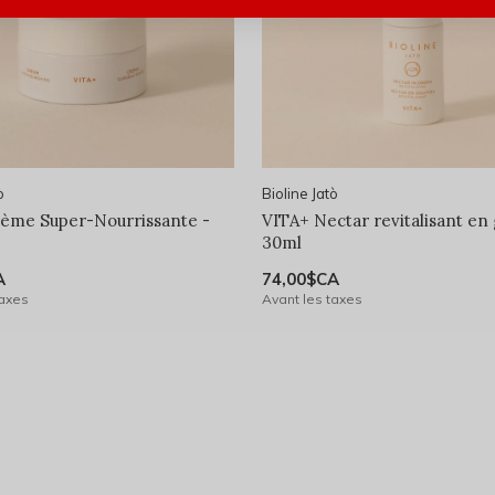
ò
Bioline Jatò
ème Super-Nourrissante -
VITA+ Nectar revitalisant en 
30ml
A
74,00$CA
taxes
Avant les taxes