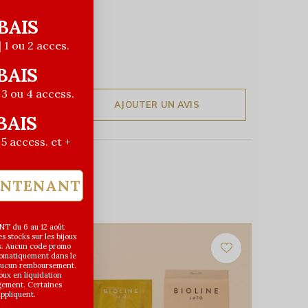
BAIS
| 1 ou 2 acces.
BAIS
| 3 ou 4 access.
AJOUTER UN AVIS
BAIS
| 5 access. et +
INTENANT
T du 6 au 12 août
 stocks sur les bijoux
s. Aucun code promo
utomatiquement dans le
 aucun remboursement.
joux en liquidation
gement. Certaines
appliquent.