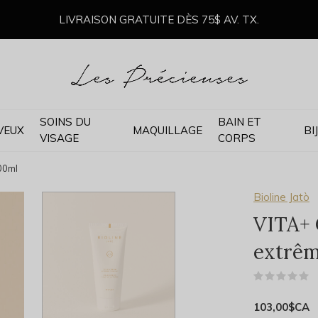
LIVRAISON GRATUITE DÈS 75$ AV. TX.
SOINS DU
BAIN ET
VEUX
MAQUILLAGE
BI
VISAGE
CORPS
00ml
Bioline Jatò
VITA+ 
extrêm
(
103,00$CA