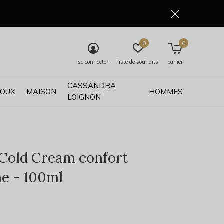
0
0
se connecter
liste de souhaits
panier
CASSANDRA
JOUX
MAISON
HOMMES
LOIGNON
Cold Cream confort
e - 100ml
0)