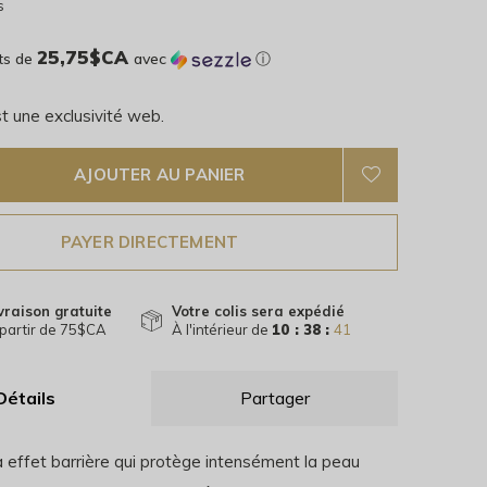
s
25,75$CA
ts de
avec
ⓘ
t une exclusivité web.
AJOUTER AU PANIER
PAYER DIRECTEMENT
vraison gratuite
Votre colis sera expédié
partir de 75$CA
À l'intérieur de
10 : 38 :
40
Détails
Partager
 effet barrière qui protège intensément la peau