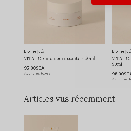
Bioline Jatò
Bioline Jat
VITA+ Crème nourrissante - 50ml
VITA+ Cr
50ml
95,00$CA
Avant les taxes
98,00$C
Avant les 
Articles vus récemment