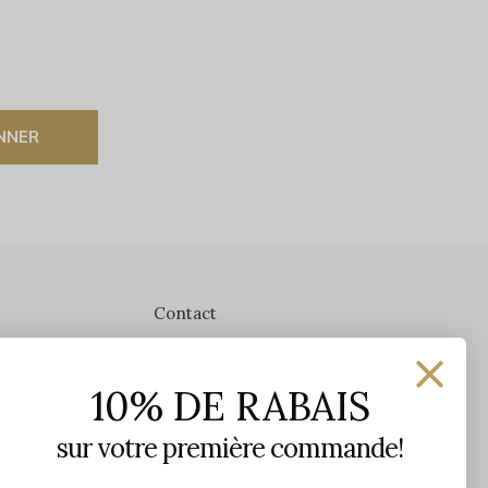
NNER
Contact
Les Précieuses
10% DE RABAIS
1650 avenue Jules-Verne, Local 103
G2G 2R1, Québec, Canada
sur votre première commande!
Heures d'ouverture en boutique