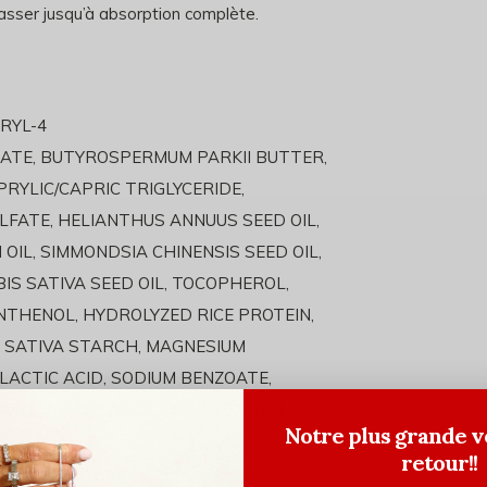
 Masser jusqu’à absorption complète.
ERYL-4
ATE, BUTYROSPERMUM PARKII BUTTER,
RYLIC/CAPRIC TRIGLYCERIDE,
FATE, HELIANTHUS ANNUUS SEED OIL,
OIL, SIMMONDSIA CHINENSIS SEED OIL,
IS SATIVA SEED OIL, TOCOPHEROL,
NTHENOL, HYDROLYZED RICE PROTEIN,
 SATIVA STARCH, MAGNESIUM
ACTIC ACID, SODIUM BENZOATE,
YL SALICYLATE, LIMONENE, LINALOOL,
Notre plus grande v
retour!!