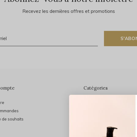
Recevez les dernières offres et promotions
S'ABO
compte
Catégories
ire
En vedette
ommandes
THE FINAL SHINE
e de souhaits
Marques
Cheveux
Soins du visage