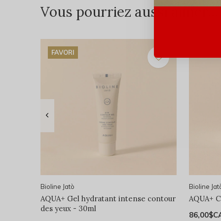
Vous pourriez aussi aimer...
FAVORI
Bioline Jatò
Bioline Jat
AQUA+ Gel hydratant intense contour
AQUA+ C
des yeux - 30ml
86,00$C