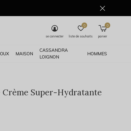
0
0
se connecter
liste de souhaits
panier
CASSANDRA
JOUX
MAISON
HOMMES
LOIGNON
 Crème Super-Hydratante
0)