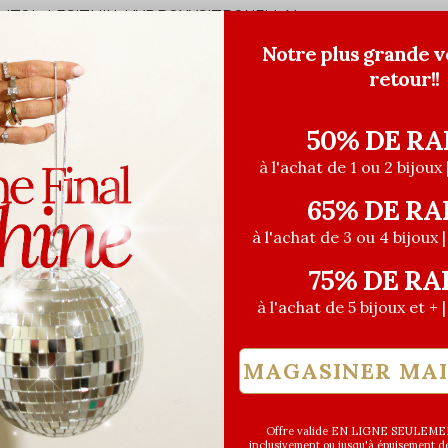
LITOL, LECITHIN, HYDROXYCITRONELLAL,
DECANE, TOCOPHEROL, LIMONENE,
Notre plus grande v
INE, SODIUM HYALURONATE, ALGIN,
retour!!
PULLULAN, SODIUM HYALURONATE
METHYLINDANOPYRAN, TETRAMETHYL
50% DE RA
à l'achat de 1 ou 2 bijoux 
65% DE RA
à l'achat de 3 ou 4 bijoux 
75% DE RA
à l'achat de 5 bijoux et + 
MAGASINER MA
Offre valide EN LIGNE SEULEMEN
inclusivement ou jusqu'à épuisement des