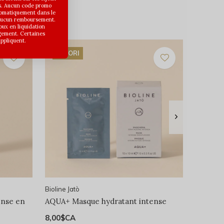
s. Aucun code promo
utomatiquement dans le
 aucun remboursement.
joux en liquidation
gement. Certaines
appliquent.
FAVORI
Bioline Jatò
ense en
AQUA+ Masque hydratant intense
8,00$CA