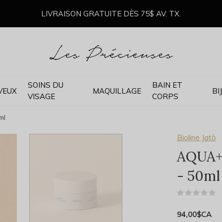
LIVRAISON GRATUITE DÈS 75$ AV. TX.
SOINS DU
BAIN ET
VEUX
MAQUILLAGE
BI
VISAGE
CORPS
ml
Bioline Jatò
AQUA+
- 50ml
(
94,00$CA