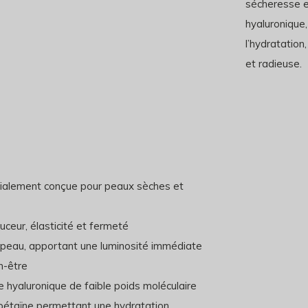
sécheresse e
hyaluronique, 
l’hydratation,
et radieuse.
écialement conçue pour peaux sèches et
uceur, élasticité et fermeté
la peau, apportant une luminosité immédiate
n-être
de hyaluronique de faible poids moléculaire
e bétaïne permettant une hydratation