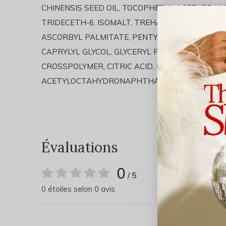
CHINENSIS SEED OIL, TOCOPHERYL ACETATE, XY
TRIDECETH-6, ISOMALT, TREHALOSE, UREA, TRI
ASCORBYL PALMITATE, PENTYLENE GLYCOL, SER
CAPRYLYL GLYCOL, GLYCERYL POLYACRYLATE, 
CROSSPOLYMER, CITRIC ACID, PHYTOL, HEXA
ACETYLOCTAHYDRONAPHTHALENES, VANILLIN.
Évaluations
0
/ 5
0 étoiles selon 0 avis