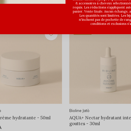
& accessoires à cheveux sélectionné
requis. Les réductions s’appliquent a
panier. Vente finale. Aucun échange,
Les quantités sont limitées. Les bi
n'incluent pas de pochette de ran
conditions et exclusions s'
FAVORI
ò
Bioline Jatò
rème hydratante - 50ml
AQUA+ Nectar hydratant int
gouttes - 30ml
A