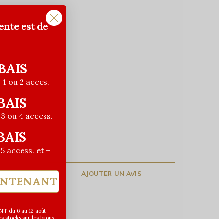
ente est de
BAIS
| 1 ou 2 acces.
BAIS
| 3 ou 4 access.
BAIS
| 5 access. et +
AJOUTER UN AVIS
INTENANT
T du 6 au 12 août
 stocks sur les bijoux