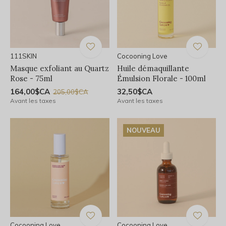
111SKIN
Cocooning Love
Masque exfoliant au Quartz
Huile démaquillante
Rose - 75ml
Émulsion Florale - 100ml
164,00$CA
32,50$CA
205,00$CA
Avant les taxes
Avant les taxes
NOUVEAU
Cocooning Love
Cocooning Love