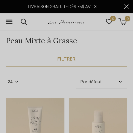
LIVRAISON GRATUITE DÈS 75$ AV. TX.
0
0
Peau Mixte à Grasse
FILTRER