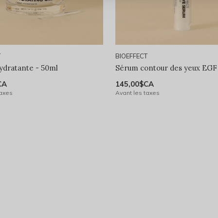
T
BIOEFFECT
dratante - 50ml
Sérum contour des yeux EGF
CA
145,00$CA
taxes
Avant les taxes