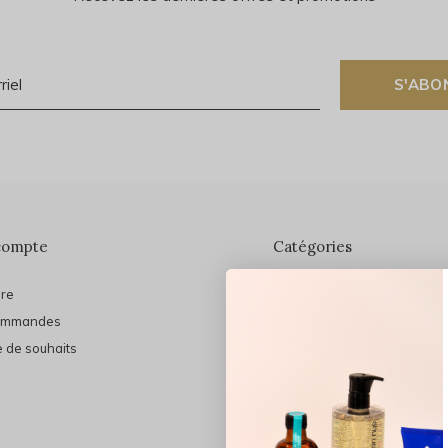
S'ABO
compte
Catégories
ire
En vedette
ommandes
THE FINAL SHINE
e de souhaits
Marques
Cheveux
Soins du visage
Maquillage