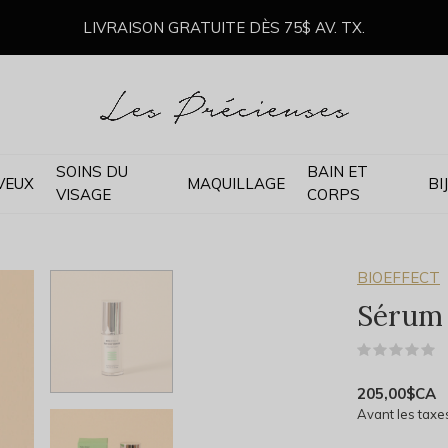
LIVRAISON GRATUITE DÈS 75$ AV. TX.
SOINS DU
BAIN ET
VEUX
MAQUILLAGE
BI
VISAGE
CORPS
BIOEFFECT
Sérum 
(
205,00$CA
Avant les taxe