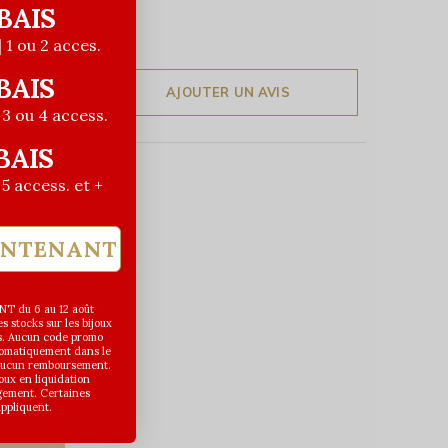
BAIS
| 1 ou 2 acces.
BAIS
AJOUTER UN AVIS
| 3 ou 4 access.
BAIS
| 5 access. et +
INTENANT
T du 6 au 12 août
 stocks sur les bijoux
s. Aucun code promo
utomatiquement dans le
 aucun remboursement.
joux en liquidation
gement. Certaines
appliquent.