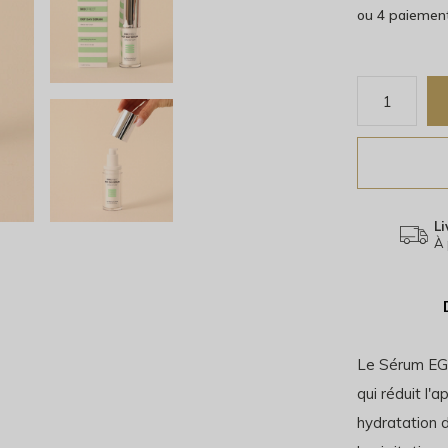
ou 4 paiemen
Li
À 
Le Sérum EGF
qui réduit l'a
hydratation d