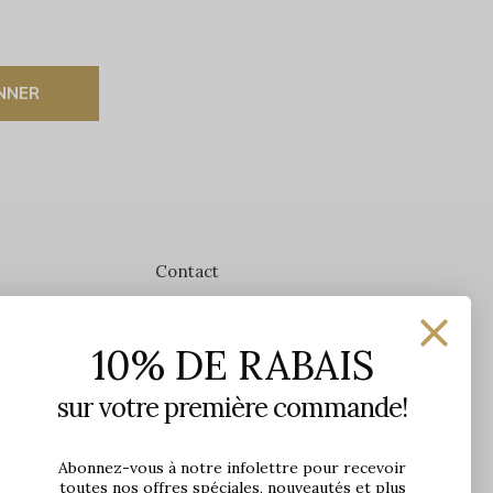
NNER
Contact
Les Précieuses
10% DE RABAIS
1650 avenue Jules-Verne, Local 103
G2G 2R1, Québec, Canada
sur votre première commande!
Heures d'ouverture en boutique
Lundi: 9h - 17h
Abonnez-vous à notre infolettre pour recevoir
toutes nos offres spéciales, nouveautés et plus
Mardi: 9h - 17h