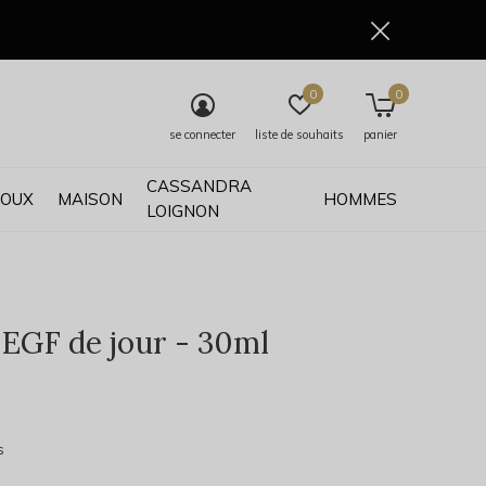
0
0
se connecter
liste de souhaits
panier
CASSANDRA
JOUX
MAISON
HOMMES
LOIGNON
EGF de jour - 30ml
0)
s