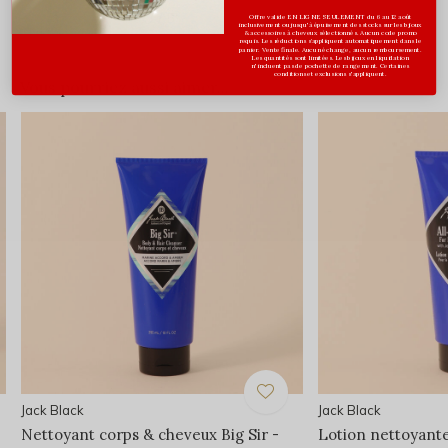
0
/ 5
Offre valide EN LIGNE SEULEMENT du 6 au 12 août
inclusivement ou jusqu'à épuisement des stocks sur les bijoux
& accessoires à cheveux sélectionnés. Aucun code promo
requis. Les réductions s’appliquent automatiquement dans le
panier. Vente finale. Aucun échange, aucun remboursement.
Les quantités sont limitées. Les bijoux en liquidation
n'incluent pas de pochette de rangement. Certaines
conditions et exclusions s'appliquent.
Vous pourriez aussi aimer...
Jack Black
Jack Black
Nettoyant corps & cheveux Big Sir -
Lotion nettoyante