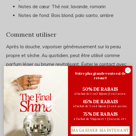
Notes de cœur: Thé noir, lavande, romarin
Notes de fond: Bois blond, palo santo, ambre
Comment utiliser
Après la douche, vaporiser généreusement sur la peau
propre et sèche. Au quotidien, peut être utilisé comme
parfum léger ou brume revitalisant. Éviter le contact avec
les yeux et les zones sensibles.
Notre plus grande vente est de
retour!!
50% DE RABAIS
Ingrédients
à l'achat de 1 ou 2 bijoux | 1 ou 2 acces.
65% DE RABAIS
Alcohol denat, aqua (water/eau), parfum
à l'achat de 3 ou 4 bijoux | 3 ou 4 access.
75% DE RABAIS
à l'achat de 5 bijoux et + | 5 access. et +
MAGASINER MAINTENANT
Évaluations