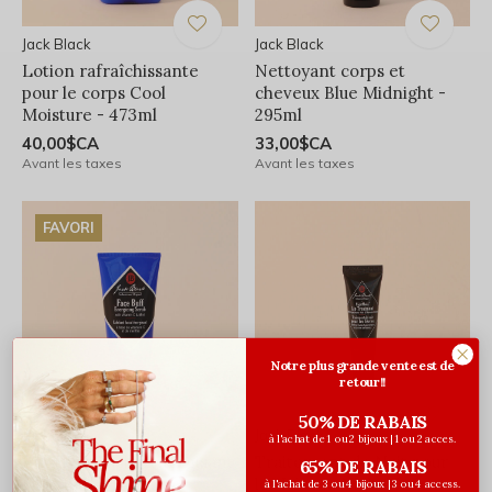
Jack Black
Jack Black
Lotion rafraîchissante
Nettoyant corps et
pour le corps Cool
cheveux Blue Midnight -
Moisture - 473ml
295ml
40,00$CA
33,00$CA
Avant les taxes
Avant les taxes
FAVORI
Notre plus grande vente est de
retour!!
50% DE RABAIS
Jack Black
Jack Black
à l'achat de 1 ou 2 bijoux | 1 ou 2 acces.
Exfoliant Facial Énergisant
Traitement de Nuit pour
65% DE RABAIS
Face Buff - 177ml
les Lèvres NightMode
à l'achat de 3 ou 4 bijoux | 3 ou 4 access.