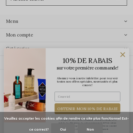
Menu
Mon compte
Catégories
10% DE RABAIS
Contact
sur votre première commande!
Abonnez-vous à notre infolettre pour recevoir
ÉCRIVEZ-NOUS
toutes nos offres spéciales, nouveautés et plus
encore!
OBTENIR MON 10% DE RABAIS
Veuillez accepter les cookies afin de rendre ce site plus fonctionnel Est-
*J'accepte de recevoir des communications par courriel de la
part de Les Précieuses. Le code promo pour le 10% de rabais
vous sera transmis par courriel une fois votre adresse courriel
ce correct?
Oui
Non
confirmée. Certaines exclusions s'appliquent.