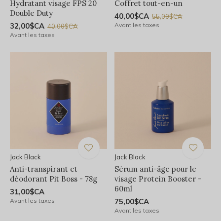
Hydratant visage FPS 20
Coffret tout-en-un
Double Duty
40,00$CA
55,00$CA
32,00$CA
Avant les taxes
40,00$CA
Avant les taxes
Jack Black
Jack Black
Anti-transpirant et
Sérum anti-âge pour le
déodorant Pit Boss - 78g
visage Protein Booster -
60ml
31,00$CA
Avant les taxes
75,00$CA
Avant les taxes