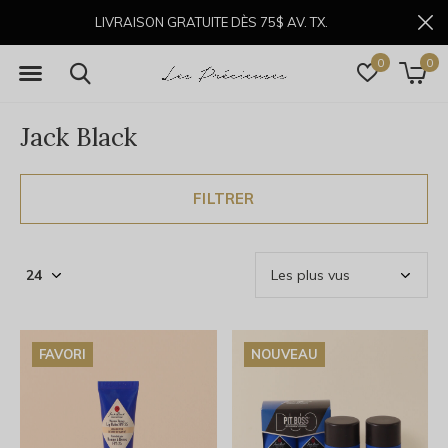
LIVRAISON GRATUITE DÈS 75$ AV. TX.
0
0
Jack Black
FILTRER
FAVORI
NOUVEAU