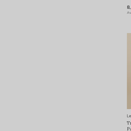
8
Av
Le
T
P