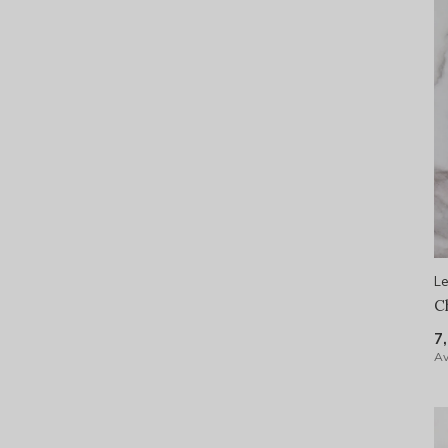
Le
C
7
Av