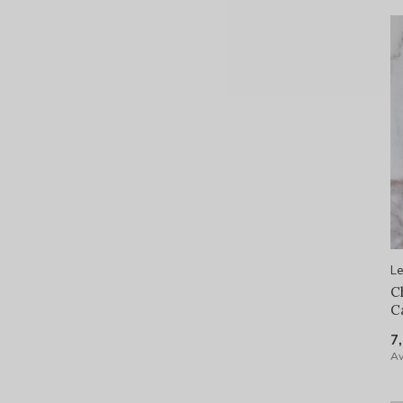
Le
C
C
7
Av