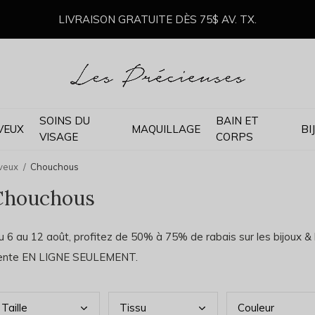
LIVRAISON GRATUITE DÈS 75$ AV. TX.
SOINS DU
BAIN ET
VEUX
MAQUILLAGE
BI
VISAGE
CORPS
veux
Chouchous
Chouchous
 6 au 12 août, profitez de 50% à 75% de rabais sur les bijoux & 
ente EN LIGNE SEULEMENT.
Tail
le
Tiss
u
Coul
eur