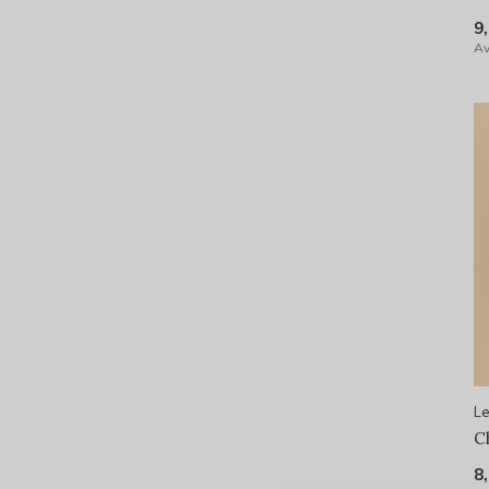
9
Av
Le
C
8