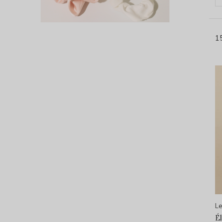
1
Le
É