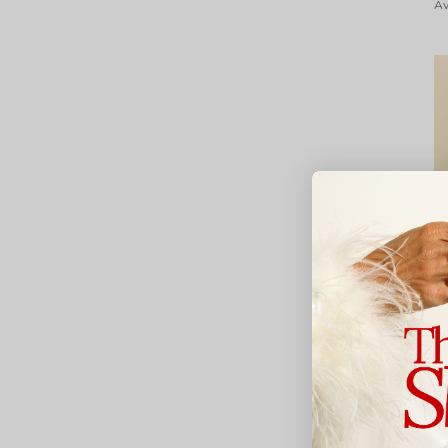
Av
Le
C
6
Av