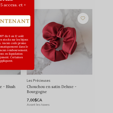
| 5 access. et +
INTENANT
T du 6 au 12 août
 stocks sur les bijoux
s. Aucun code promo
utomatiquement dans le
 aucun remboursement.
joux en liquidation
gement. Certaines
appliquent.
Les Précieuses
e - Blush
Chouchou en satin Deluxe -
Bourgogne
7,00$CA
Avant les taxes