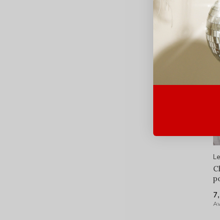
Le
C
p
7
Av