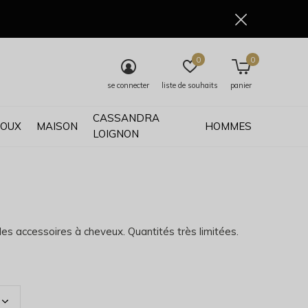
0
0
se connecter
liste de souhaits
panier
CASSANDRA
JOUX
MAISON
HOMMES
LOIGNON
les accessoires à cheveux. Quantités très limitées.