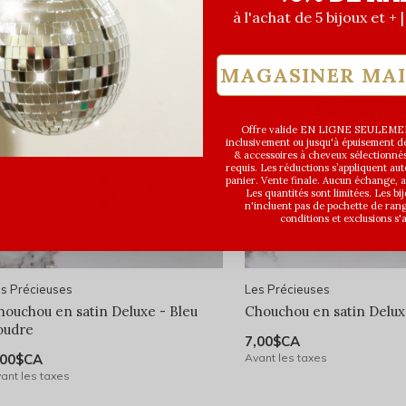
à l'achat de 5 bijoux et + 
MAGASINER MA
Offre valide EN LIGNE SEULEMEN
inclusivement ou jusqu'à épuisement des
& accessoires à cheveux sélectionné
requis. Les réductions s’appliquent a
panier. Vente finale. Aucun échange,
Les quantités sont limitées. Les bi
n'incluent pas de pochette de ran
conditions et exclusions s'
s Précieuses
Les Précieuses
houchou en satin Deluxe - Bleu
Chouchou en satin Delux
oudre
7,00$CA
,00$CA
Avant les taxes
ant les taxes