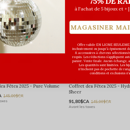
75% DE RA
à l'achat de 5 bijoux et + 
MAGASINER MA
Offre valide EN LIGNE SEULEMEN
inclusivement ou jusqu'à épuisement des
& accessoires à cheveux sélectionné
requis. Les réductions s’appliquent a
panier. Vente finale. Aucun échange,
Les quantités sont limitées. Les bi
n'incluent pas de pochette de ran
conditions et exclusions s'
Pureology
des Fêtes 2025 - Pure Volume
Coffret des Fêtes 2025 - Hyd
Sheer
A
145,00$CA
taxes
91,80$CA
145,00$CA
Avant les taxes