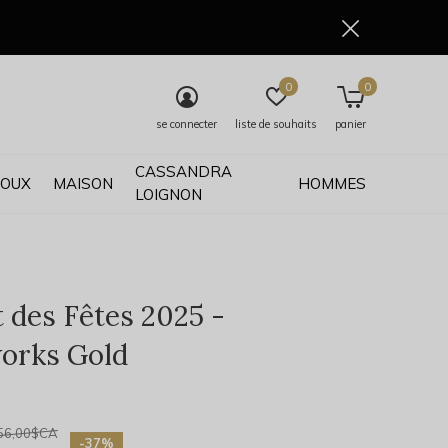
0
0
se connecter
liste de souhaits
panier
CASSANDRA
JOUX
MAISON
HOMMES
LOIGNON
t des Fêtes 2025 -
orks Gold
0)
56,00$CA
-37%