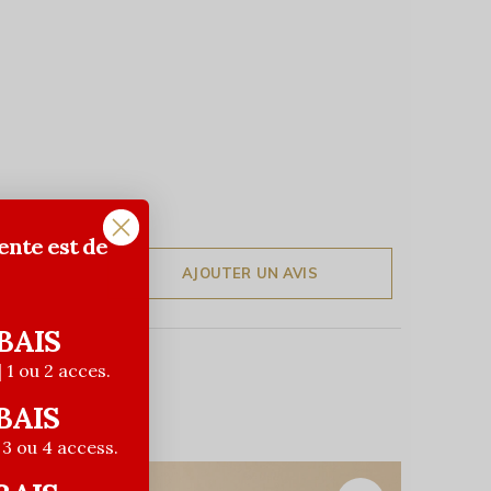
ente est de
AJOUTER UN AVIS
BAIS
| 1 ou 2 acces.
BAIS
| 3 ou 4 access.