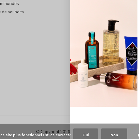
ommandes
THE FINAL SHINE
e de souhaits
Marques
Cheveux
Soins du visage
Maquillage
Bain et Corps
Bijoux
© Copyright
2026
-
Les Précieuses
 ce site plus fonctionnel Est-ce correct?
Oui
Non