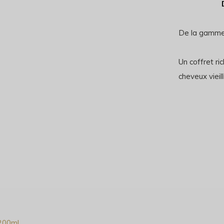
De la gamme
Un coffret ri
cheveux viei
 200ml