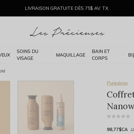
LIVRAISON GRATUITE DÈS 75$ AV. TX.
SOINS DU
BAIN ET
VEUX
MAQUILLAGE
BI
VISAGE
CORPS
old
Pureology
Coffre
Nanow
(
98,77$CA
1