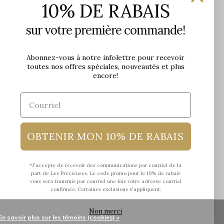
10% DE RABAIS
1650 avenue Jules-Verne, Local 103
G2G 2R1, Québec, Canada
sur votre première commande!
Heures d'ouverture en boutique
Lundi: 9h - 17h
Abonnez-vous à notre infolettre pour recevoir
toutes nos offres spéciales, nouveautés et plus
Mardi: 9h - 17h
encore!
Mercredi: 9h - 18h
Jeudi: 9h - 21h
Vendredi: 9h - 21h
Samedi: 9h à 17h
Dimanche: 10h à 17h
OBTENIR MON 10% DE RABAIS
*J'accepte de recevoir des communications par courriel de la
part de Les Précieuses. Le code promo pour le 10% de rabais
vous sera transmis par courriel une fois votre adresse courriel
confirmée. Certaines exclusions s'appliquent.
Non merci
En savoir plus sur les témoins (cookies) »