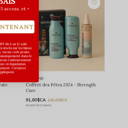
BAIS
| 5 access. et +
INTENANT
T du 6 au 12 août
 stocks sur les bijoux
s. Aucun code promo
utomatiquement dans le
 aucun remboursement.
joux en liquidation
gement. Certaines
appliquent.
Pureology
rate
Coffret des Fêtes 2024 - Strength
Cure
91,80$CA
145,00$CA
Avant les taxes