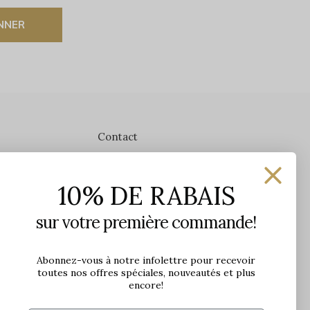
NNER
Contact
Les Précieuses
10% DE RABAIS
1650 avenue Jules-Verne, Local 103
G2G 2R1, Québec, Canada
sur votre première commande!
Heures d'ouverture en boutique
Lundi: 9h - 17h
Abonnez-vous à notre infolettre pour recevoir
toutes nos offres spéciales, nouveautés et plus
Mardi: 9h - 17h
encore!
Mercredi: 9h - 18h
Jeudi: 9h - 21h