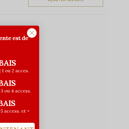
ente est de
BAIS
| 1 ou 2 acces.
BAIS
| 3 ou 4 access.
BAIS
| 5 access. et +