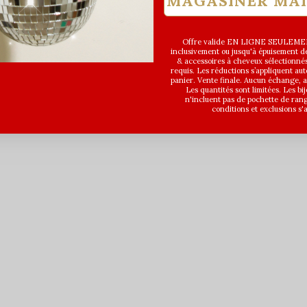
MAGASINER MA
Offre valide EN LIGNE SEULEMEN
inclusivement ou jusqu'à épuisement des
& accessoires à cheveux sélectionné
requis. Les réductions s’appliquent a
panier. Vente finale. Aucun échange,
Les quantités sont limitées. Les bi
n'incluent pas de pochette de ran
conditions et exclusions s'