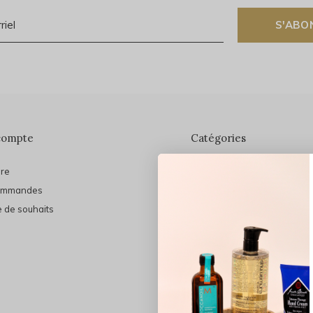
S'ABO
compte
Catégories
ire
En vedette
ommandes
THE FINAL SHINE
e de souhaits
Marques
Cheveux
Soins du visage
Maquillage
Bain et Corps
Bijoux