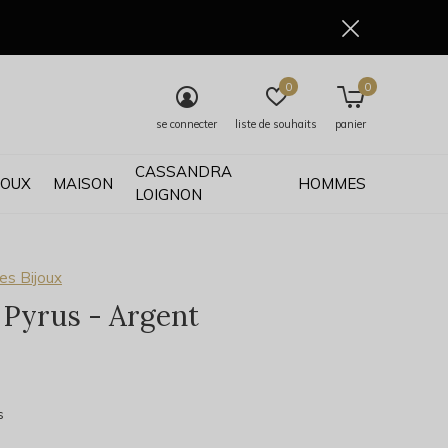
0
0
se connecter
liste de souhaits
panier
CASSANDRA
JOUX
MAISON
HOMMES
LOIGNON
es Bijoux
r Pyrus - Argent
0)
s