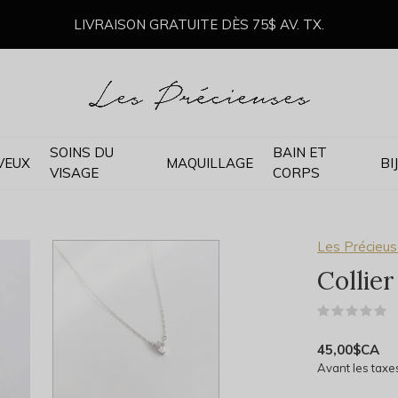
LIVRAISON GRATUITE DÈS 75$ AV. TX.
SOINS DU
BAIN ET
VEUX
MAQUILLAGE
BI
VISAGE
CORPS
Les Précieus
Collie
(
45,00$CA
Avant les taxe