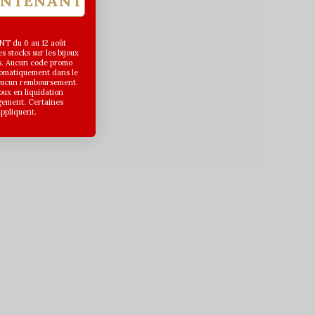
INTENANT
T du 6 au 12 août
 stocks sur les bijoux
s. Aucun code promo
utomatiquement dans le
 aucun remboursement.
joux en liquidation
gement. Certaines
appliquent.