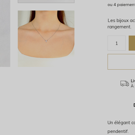
ou 4 paiemen
Les bijoux ac
rangement.
Li
À 
Un élégant co
pendentif.