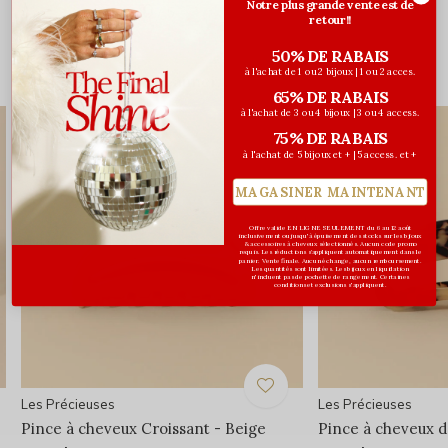
Notre plus grande vente est de
0
/ 5
retour!!
50% DE RABAIS
à l'achat de 1 ou 2 bijoux | 1 ou 2 acces.
Vous pourriez aussi aimer...
65% DE RABAIS
à l'achat de 3 ou 4 bijoux | 3 ou 4 access.
75% DE RABAIS
à l'achat de 5 bijoux et + | 5 access. et +
MAGASINER MAINTENANT
Offre valide EN LIGNE SEULEMENT du 6 au 12 août
inclusivement ou jusqu'à épuisement des stocks sur les bijoux
& accessoires à cheveux sélectionnés. Aucun code promo
requis. Les réductions s’appliquent automatiquement dans le
panier. Vente finale. Aucun échange, aucun remboursement.
Les quantités sont limitées. Les bijoux en liquidation
n'incluent pas de pochette de rangement. Certaines
conditions et exclusions s'appliquent.
Les Précieuses
Les Précieuses
Pince à cheveux Croissant - Beige
Pince à cheveux d